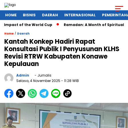
HOME
BISNIS
DAERAH
INTERNASIONAL
PEMERINTAH
Impact of the World Cup
Ramadan: A Month of Spiritual Refl
/
Home
Daerah
Kantah Konkep Hadiri Rapat
Konsultasi Publik I Penyusunan KLHS
Revisi RTRW Kabupaten Konawe
Kepulauan
Admin
- Jurnalis
Selasa, 4 November 2025
- 11:28 WIB