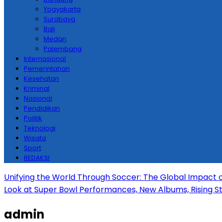
Yogyakarta
Surabaya
Bali
Medan
Palembang
Internasional
Pemerintahan
Kesehatan
Kriminal
Nasional
Pendidikan
Politik
Teknologi
Wisata
Sport
REDAKSI
Unifying the World Through Soccer: The Global Impact 
Look at Super Bowl Performances, New Albums, Rising Sta
admin