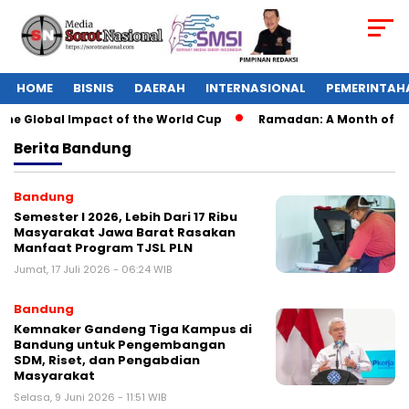
HOME
BISNIS
DAERAH
INTERNASIONAL
PEMERINTAH
The Global Impact of the World Cup
Ramadan: A Month of Spir
Berita
Bandung
Bandung
Semester I 2026, Lebih Dari 17 Ribu
Masyarakat Jawa Barat Rasakan
Manfaat Program TJSL PLN
Jumat, 17 Juli 2026 - 06:24 WIB
Bandung
Kemnaker Gandeng Tiga Kampus di
Bandung untuk Pengembangan
SDM, Riset, dan Pengabdian
Masyarakat
Selasa, 9 Juni 2026 - 11:51 WIB