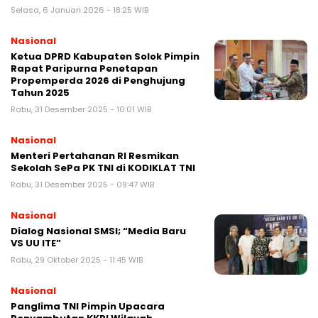
Selasa, 6 Januari 2026 - 18:25 WIB
Nasional
Ketua DPRD Kabupaten Solok Pimpin
Rapat Paripurna Penetapan
Propemperda 2026 di Penghujung
Tahun 2025
Rabu, 31 Desember 2025 - 10:01 WIB
Nasional
Menteri Pertahanan RI Resmikan
Sekolah SePa PK TNI di KODIKLAT TNI
Rabu, 31 Desember 2025 - 09:47 WIB
Nasional
Dialog Nasional SMSI; “Media Baru
VS UU ITE”
Rabu, 29 Oktober 2025 - 11:45 WIB
Nasional
Panglima TNI Pimpin Upacara