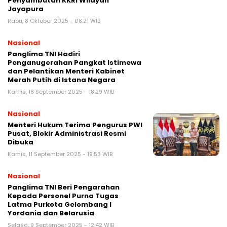
Penyambutan KKRI Wilayah
Jayapura
Rabu, 8 Oktober 2025 - 08:21 WIB
Nasional
Panglima TNI Hadiri
Penganugerahan Pangkat Istimewa
dan Pelantikan Menteri Kabinet
Merah Putih di Istana Negara
Kamis, 18 September 2025 - 18:29 WIB
Nasional
Menteri Hukum Terima Pengurus PWI
Pusat, Blokir Administrasi Resmi
Dibuka
Kamis, 11 September 2025 - 19:53 WIB
Nasional
Panglima TNI Beri Pengarahan
Kepada Personel Purna Tugas
Latma Purkota Gelombang I
Yordania dan Belarusia
Selasa, 9 September 2025 - 12:42 WIB