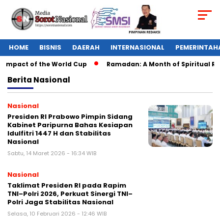
HOME
BISNIS
DAERAH
INTERNASIONAL
PEMERINTAH
 Impact of the World Cup
Ramadan: A Month of Spiritual Refl
Berita
Nasional
Nasional
Presiden RI Prabowo Pimpin Sidang
Kabinet Paripurna Bahas Kesiapan
Idulfitri 1447 H dan Stabilitas
Nasional
Sabtu, 14 Maret 2026 - 16:34 WIB
Nasional
Taklimat Presiden RI pada Rapim
TNI–Polri 2026, Perkuat Sinergi TNI–
Polri Jaga Stabilitas Nasional
Selasa, 10 Februari 2026 - 12:46 WIB