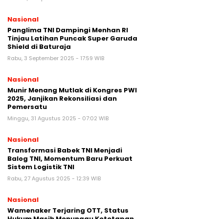
Nasional
Panglima TNI Dampingi Menhan RI
Tinjau Latihan Puncak Super Garuda
Shield di Baturaja
Rabu, 3 September 2025 - 17:59 WIB
Nasional
Munir Menang Mutlak di Kongres PWI
2025, Janjikan Rekonsiliasi dan
Pemersatu
Minggu, 31 Agustus 2025 - 07:02 WIB
Nasional
Transformasi Babek TNI Menjadi
Balog TNI, Momentum Baru Perkuat
Sistem Logistik TNI
Rabu, 27 Agustus 2025 - 12:39 WIB
Nasional
Wamenaker Terjaring OTT, Status
Hukum Masih Menunggu Ketetapan