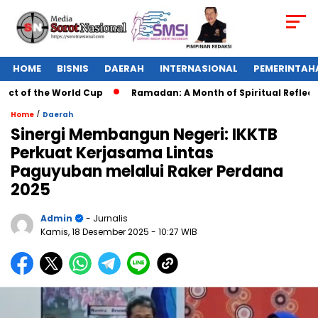
HOME
BISNIS
DAERAH
INTERNASIONAL
PEMERINTAH
 of the World Cup
Ramadan: A Month of Spiritual Reflection,
/
Home
Daerah
Sinergi Membangun Negeri: IKKTB
Perkuat Kerjasama Lintas
Paguyuban melalui Raker Perdana
2025
Admin
- Jurnalis
Kamis, 18 Desember 2025
- 10:27 WIB