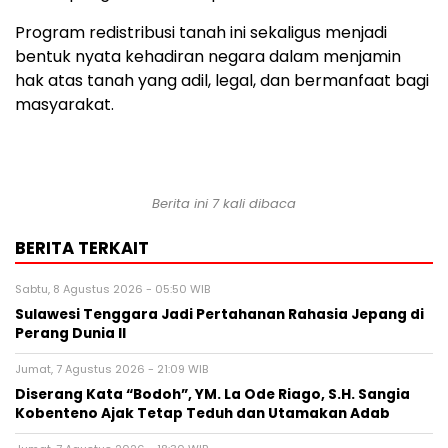
Program redistribusi tanah ini sekaligus menjadi
bentuk nyata kehadiran negara dalam menjamin
hak atas tanah yang adil, legal, dan bermanfaat bagi
masyarakat.
Berita ini 7 kali dibaca
BERITA TERKAIT
Sabtu, 8 Agustus 2026 - 05:50 WIB
Sulawesi Tenggara Jadi Pertahanan Rahasia Jepang di
Perang Dunia II
Jumat, 7 Agustus 2026 - 21:09 WIB
Diserang Kata “Bodoh”, YM. La Ode Riago, S.H. Sangia
Kobenteno Ajak Tetap Teduh dan Utamakan Adab