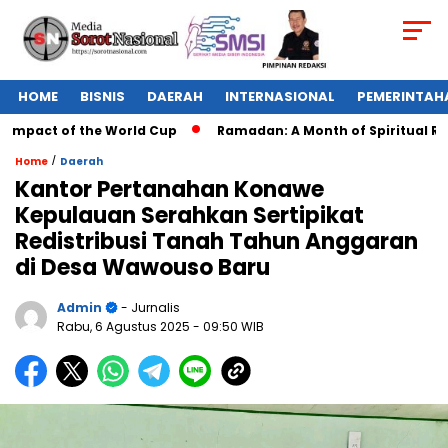
HOME
BISNIS
DAERAH
INTERNASIONAL
PEMERINTAH
Impact of the World Cup
Ramadan: A Month of Spiritual Refle
/
Home
Daerah
Kantor Pertanahan Konawe
Kepulauan Serahkan Sertipikat
Redistribusi Tanah Tahun Anggaran
di Desa Wawouso Baru
Admin
- Jurnalis
Rabu, 6 Agustus 2025
- 09:50 WIB