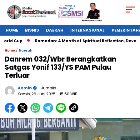
HOME
BISNIS
DAERAH
INTERNASIONAL
PEMERINTAH
orld Cup
Ramadan: A Month of Spiritual Reflection, Devotion
/
Home
Daerah
Danrem 032/Wbr Berangkatkan
Satgas Yonif 133/YS PAM Pulau
Terluar
Admin
- Jurnalis
Kamis, 26 Juni 2025
- 15:50 WIB