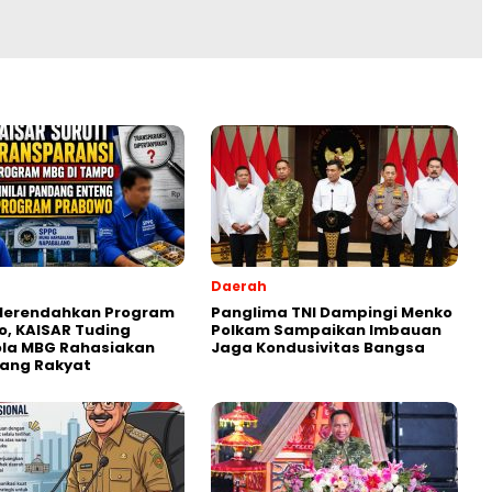
Daerah
 Merendahkan Program
Panglima TNI Dampingi Menko
, KAISAR Tuding
Polkam Sampaikan Imbauan
ola MBG Rahasiakan
Jaga Kondusivitas Bangsa
Uang Rakyat