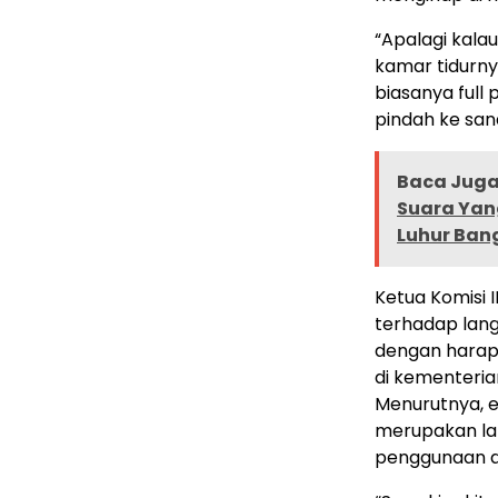
“Apalagi kalau
kamar tidurny
biasanya full 
pindah ke san
Baca Juga 
Suara Yang
Luhur Ban
Ketua Komisi I
terhadap lang
dengan hara
di kementeria
Menurutnya, e
merupakan lan
penggunaan d