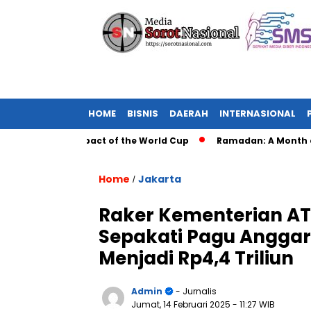
HOME
BISNIS
DAERAH
INTERNASIONAL
e Global Impact of the World Cup
Ramadan: A Month of Spiri
Home
Jakarta
/
Raker Kementerian ATR
Sepakati Pagu Anggara
Menjadi Rp4,4 Triliun
Admin
- Jurnalis
Jumat, 14 Februari 2025
- 11:27 WIB