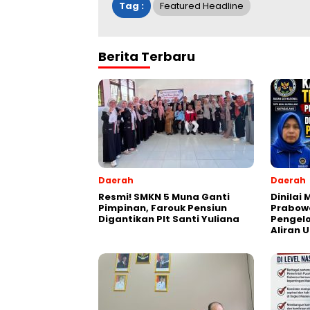
Tag :
Featured Headline
Berita Terbaru
Daerah
Daerah
Resmi! SMKN 5 Muna Ganti
Dinilai
Pimpinan, Farouk Pensiun
Prabowo
Digantikan Plt Santi Yuliana
Pengel
Aliran 