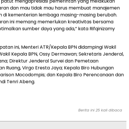
ta patut mengapresiasi pemerintah yang melakukan
ggaran dan mau tidak mau harus membuat manajemen
 di kementerian lembaga masing-masing berubah.
garan ini memang memerlukan kreativitas bersama
imalkan sumber daya yang ada,” kata Rifqinizamy
tan ini, Menteri ATR/Kepala BPN didampingi Wakil
akil Kepala BPN, Ossy Dermawan; Sekretaris Jenderal,
na; Direktur Jenderal Survei dan Pemetaan
n Ruang, Virgo Eresta Jaya; Kepala Biro Hubungan
Harison Mocodompis; dan Kepala Biro Perencanaan dan
ndi Tenri Abeng.
Berita ini 25 kali dibaca