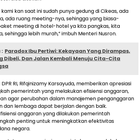
 kami kan saat ini sudah punya gedung di Cikeas, ada
a, ada ruang meeting-nya, sehingga yang biasa-
paket meeting di hotel-hotel ya kita pangkas, kita
a, sehingga lebih murah,” imbuh Menteri Nusron.
:
Paradox Ibu Pertiwi: Kekayaan Yang Dirampas,
 Dibeli, Dan Jalan Kembali Menuju Cita-Cita
gsa
I DPR RI, Rifqinizamy Karsayuda, memberikan apresiasi
kah pemerintah yang melakukan efisiensi anggaran,
pan agar perubahan dalam manajemen penganggaran
n dan lembaga dapat berjalan dengan baik.
fisiensi anggaran yang dilakukan pemerintah
gkah penting untuk meningkatkan efektivitas
ana negara.