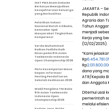
IKKT PWA Enam Dekade
Berkarya Mewujudkan
JAKARTA – Seba
Kesejahteraan Keluarga
yang Berkualitas
Republik Indo
Agraria dan 
Pelatihan Vokasi
Tahun Anggaran
Nasional Batch 4 Dibuka,
Kemnaker Ajak
menjadi sebe
Masyarakat Tingkatkan
Kompetensi
Kerja yang ber
(12/02/2025).
Serda Muhammad
Raihan Fadhila Raih
“Kami jelaska
Emas pada 8th Asian
Taekwondo Indonesia
Rp
6.454.781.0
Open Championship 2026
Rp
2.011.800.0
Pintu Kesempatan Masa
dana yang ma
Depan: Informasi
ATR/Kepala B
Penting Pendaftaran
Sekolah Kedinasan 2026
dan Anggota Ko
Wakil Panglima TNI Buka
Ditemui usai
8th Asian Taekwondo
Indonesia Open
pemerintah s
Championship 2026
melalui efisie
Kodam Jaya, Polda