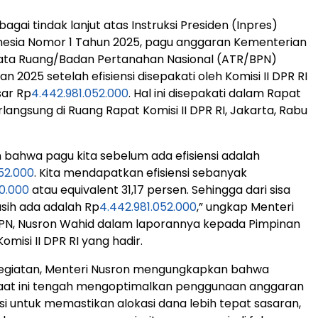
gai tindak lanjut atas Instruksi Presiden (Inpres)
nesia Nomor 1 Tahun 2025, pagu anggaran Kementerian
Tata Ruang/Badan Pertanahan Nasional (ATR/BPN)
 2025 setelah efisiensi disepakati oleh Komisi II DPR RI
sar Rp
4.442.981.052.000
. Hal ini disepakati dalam Rapat
langsung di Ruang Rapat Komisi II DPR RI, Jakarta, Rabu
n bahwa pagu kita sebelum ada efisiensi adalah
52.000
. Kita mendapatkan efisiensi sebanyak
00.000
atau equivalent 31,17 persen. Sehingga dari sisa
sih ada adalah Rp
4.442.981.052.000
,” ungkap Menteri
PN, Nusron Wahid dalam laporannya kepada Pimpinan
misi II DPR RI yang hadir.
 kegiatan, Menteri Nusron mengungkapkan bahwa
aat ini tengah mengoptimalkan penggunaan anggaran
nsi untuk memastikan alokasi dana lebih tepat sasaran,