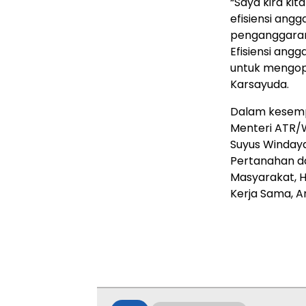
“Saya kira ki
efisiensi an
penganggaran
Efisiensi ang
untuk mengopt
Karsayuda.
Dalam kesempa
Menteri ATR/W
Suyus Windaya
Pertanahan da
Masyarakat, 
Kerja Sama, A