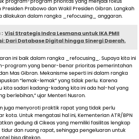
uk program-program prioritas yang menjadi fokus
Presiden Prabowo dan Wakil Presiden Gibran. Langkah
juga dilakukan dalam rangka _refocusing_ anggaran.
:
Visi Strategis Indra Lesmana untuk IKA PMII
i: Dari Database Digital hingga Sinergi Daerah.
garan ini baik dalam rangka _refocusing_. Supaya kita ini
m-program yang benar-benar prioritas pemerintahan
an Mas Gibran. Mekanisme seperti ini dalam rangka
puskan “lemak-lemak” yang tidak perlu. Karena
kita sadari kadang-kadang kita ini ada hal-hal yang
g berlebihan,” ujar Menteri Nusron.
n juga menyoroti praktik rapat yang tidak perlu
uar kota. Untuk mengatasi hal ini, Kementerian ATR/BPN
tkan gedung di Cikeas yang memiliki fasilitas lengkap
 tidur dan ruang rapat, sehingga pengeluaran untuk
tel bisa ditekan.