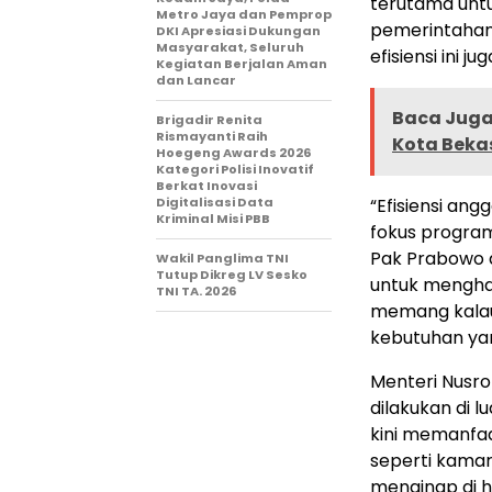
terutama unt
Metro Jaya dan Pemprop
pemerintahan 
DKI Apresiasi Dukungan
Masyarakat, Seluruh
efisiensi ini 
Kegiatan Berjalan Aman
dan Lancar
Baca Juga 
Brigadir Renita
Rismayanti Raih
Kota Bekas
Hoegeng Awards 2026
Kategori Polisi Inovatif
Berkat Inovasi
Digitalisasi Data
“Efisiensi ang
Kriminal Misi PBB
fokus progra
Pak Prabowo d
Wakil Panglima TNI
Tutup Dikreg LV Sesko
untuk mengha
TNI TA. 2026
memang kalau 
kebutuhan yan
Menteri Nusro
dilakukan di l
kini memanfaa
seperti kamar
menginap di ho