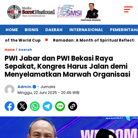
HOME
BISNIS
DAERAH
INTERNASIONAL
PEMERINTAH
of the World Cup
Ramadan: A Month of Spiritual Reflection, 
/
Home
Daerah
PWI Jabar dan PWI Bekasi Raya
Sepakat, Kongres Harus Jalan demi
Menyelamatkan Marwah Organisasi
Admin
- Jurnalis
Minggu, 22 Juni 2025
- 20:46 WIB