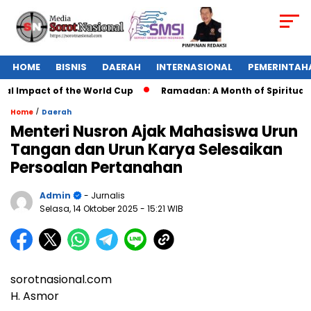
HOME
BISNIS
DAERAH
INTERNASIONAL
PEMERINTAH
l Impact of the World Cup
Ramadan: A Month of Spiritual Ref
/
Home
Daerah
Menteri Nusron Ajak Mahasiswa Urun
Tangan dan Urun Karya Selesaikan
Persoalan Pertanahan
Admin
- Jurnalis
Selasa, 14 Oktober 2025
- 15:21 WIB
sorotnasional.com
H. Asmor