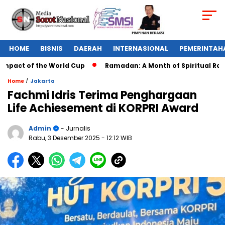
HOME
BISNIS
DAERAH
INTERNASIONAL
PEMERINTAH
mpact of the World Cup
Ramadan: A Month of Spiritual Reflec
/
Home
Jakarta
Fachmi Idris Terima Penghargaan
Life Achiesement di KORPRI Award
Admin
- Jurnalis
Rabu, 3 Desember 2025
- 12:12 WIB