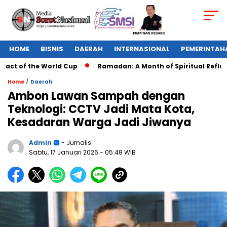
HOME
BISNIS
DAERAH
INTERNASIONAL
PEMERINTAH
ct of the World Cup
Ramadan: A Month of Spiritual Reflectio
/
Home
Daerah
Ambon Lawan Sampah dengan
Teknologi: CCTV Jadi Mata Kota,
Kesadaran Warga Jadi Jiwanya
Admin
- Jurnalis
Sabtu, 17 Januari 2026
- 05:48 WIB