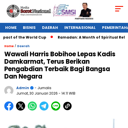
HOME
BISNIS
DAERAH
INTERNASIONAL
PEMERINTAH
act of the World Cup
Ramadan: A Month of Spiritual Reflecti
/
Home
Daerah
Wawali Harris Bobihoe Lepas Kadis
Damkarmat, Terus Berikan
Pengabdian Terbaik Bagi Bangsa
Dan Negara
Admin
- Jurnalis
Jumat, 30 Januari 2026
- 14:11 WIB