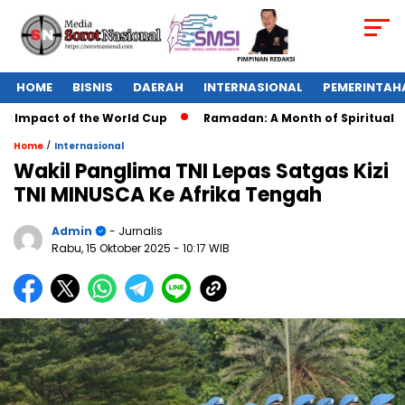
HOME
BISNIS
DAERAH
INTERNASIONAL
PEMERINTAH
 Impact of the World Cup
Ramadan: A Month of Spiritual Refl
/
Home
Internasional
Wakil Panglima TNI Lepas Satgas Kizi
TNI MINUSCA Ke Afrika Tengah
Admin
- Jurnalis
Rabu, 15 Oktober 2025
- 10:17 WIB