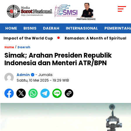
HOME
BISNIS
DAERAH
INTERNASIONAL
PEMERINTAH
Impact of the World Cup
Ramadan: A Month of Spiritual Refle
/
Home
Daerah
Simak; Arahan Presiden Republik
Indonesia dan Menteri ATR/BPN
Admin
- Jurnalis
Sabtu, 10 Mei 2025
- 19:29 WIB