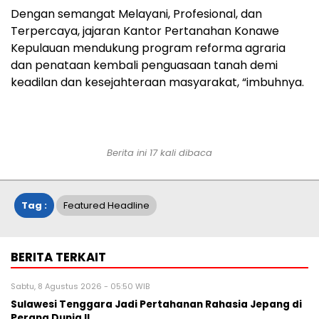
Dengan semangat Melayani, Profesional, dan
Terpercaya, jajaran Kantor Pertanahan Konawe
Kepulauan mendukung program reforma agraria
dan penataan kembali penguasaan tanah demi
keadilan dan kesejahteraan masyarakat, “imbuhnya.
Berita ini 17 kali dibaca
Tag :
Featured Headline
BERITA TERKAIT
Sabtu, 8 Agustus 2026 - 05:50 WIB
Sulawesi Tenggara Jadi Pertahanan Rahasia Jepang di
Perang Dunia II