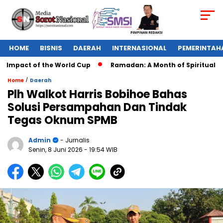
HOME
BISNIS
DAERAH
INTERNASIONAL
PEMERINTAH
 Impact of the World Cup
Ramadan: A Month of Spiritual Refl
/
Home
Daerah
Plh Walkot Harris Bobihoe Bahas
Solusi Persampahan Dan Tindak
Tegas Oknum SPMB
Admin
- Jurnalis
Senin, 8 Juni 2026
- 19:54 WIB