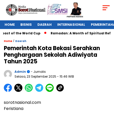
HOME
BISNIS
DAERAH
INTERNASIONAL
PEMERINTAH
pact of the World Cup
Ramadan: A Month of Spiritual Reflect
/
Home
Daerah
Pemerintah Kota Bekasi Serahkan
Penghargaan Sekolah Adiwiyata
Tahun 2025
Admin
- Jurnalis
Selasa, 23 September 2025
- 15:46 WIB
sorotnasional.com
Feristiana