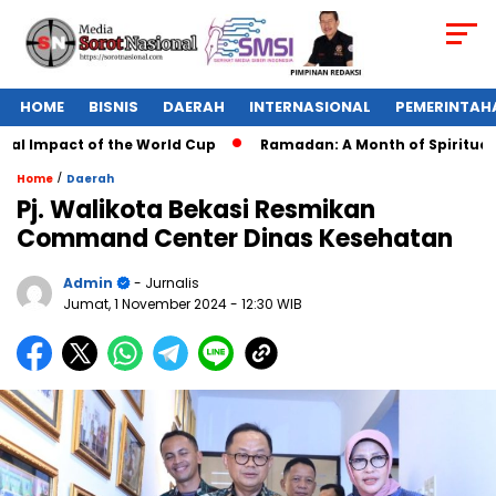
HOME
BISNIS
DAERAH
INTERNASIONAL
PEMERINTAH
l Impact of the World Cup
Ramadan: A Month of Spiritual Re
/
Home
Daerah
Pj. Walikota Bekasi Resmikan
Command Center Dinas Kesehatan
Admin
- Jurnalis
Jumat, 1 November 2024
- 12:30 WIB