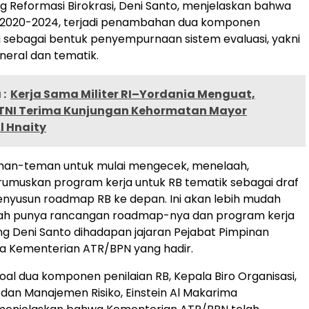
ang Reformasi Birokrasi, Deni Santo, menjelaskan bahwa
 2020-2024, terjadi penambahan dua komponen
u sebagai bentuk penyempurnaan sistem evaluasi, yakni
eral dan tematik.
:
Kerja Sama Militer RI–Yordania Menguat,
TNI Terima Kunjungan Kehormatan Mayor
l Hnaity
an-teman untuk mulai mengecek, menelaah,
umuskan program kerja untuk RB tematik sebagai draf
nyusun roadmap RB ke depan. Ini akan lebih mudah
udah punya rancangan roadmap-nya dan program kerja
ng Deni Santo dihadapan jajaran Pejabat Pimpinan
a Kementerian ATR/BPN yang hadir.
al dua komponen penilaian RB, Kepala Biro Organisasi,
 dan Manajemen Risiko, Einstein Al Makarima