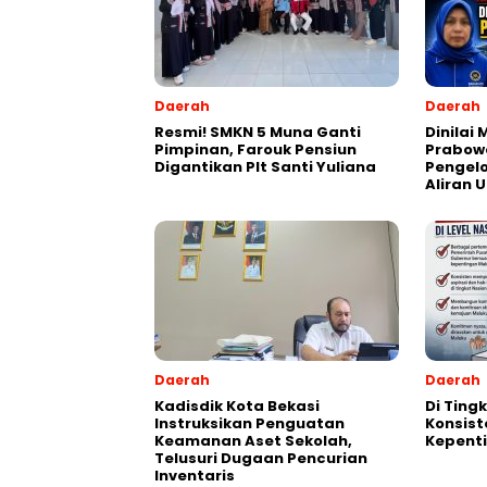
Daerah
Daerah
Resmi! SMKN 5 Muna Ganti
Dinilai
Pimpinan, Farouk Pensiun
Prabowo
Digantikan Plt Santi Yuliana
Pengel
Aliran 
Daerah
Daerah
Kadisdik Kota Bekasi
Di Ting
Instruksikan Penguatan
Konsist
Keamanan Aset Sekolah,
Kepent
Telusuri Dugaan Pencurian
Inventaris