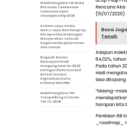
ucap Pudji Pr
Wakil Panglima TNI Buka
Rencana Aksi 
8th Asian Taekwondo
Indonesia Open
(15/07/2025).
Championship 2026
Kodam Jaya, Polda
Baca Juga 
Metro Jaya dan Pemprop
DKI Apresiasi Dukungan
Tanah
Masyarakat, Seluruh
Kegiatan Berjalan Aman
dan Lancar
Adapun indek
Brigadir Renita
84,02%, tahun
Rismayanti Raih
Pada tahun 20
Hoegeng Awards 2026
Kategori Polisi Inovatif
Hadi mengatak
Berkat Inovasi
Digitalisasi Data
bisa ditopang 
Kriminal Misi PBB
“Masing-masing
Wakil Panglima TNI
mendapatkan
Tutup Dikreg LV Sesko
TNI TA. 2026
harapan kita 
Penilaian RB 
_roadmap_ na