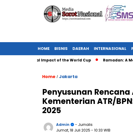
HOME
BISNIS
DAERAH
INTERNASIONAL
er: The Global Impact of the World Cup
Ramadan: A Month of
Home
Jakarta
/
Penyusunan Rencana Ak
Kementerian ATR/BPN:
2025
Admin
- Jurnalis
Jumat, 18 Juli 2025
- 10:33 WIB