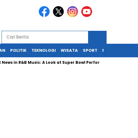
KAN
POLITIK
TEKNOLOGI
WISATA
SPORT
REDAKSI
 in R&B Music: A Look at Super Bowl Performances, New Albums, Ris