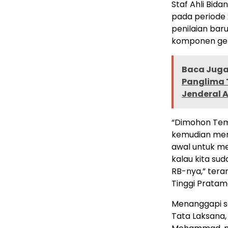
Staf Ahli Bid
pada periode
penilaian bar
komponen gen
Baca Juga 
Panglima 
Jenderal A
“Dimohon Tem
kemudian mer
awal untuk me
kalau kita s
RB-nya,” tera
Tinggi Pratam
Menanggapi so
Tata Laksana,