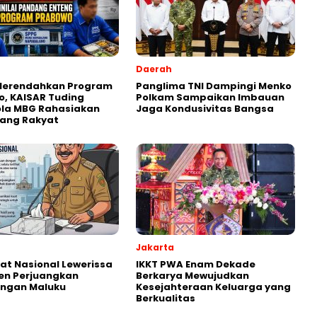
Daerah
 Merendahkan Program
Panglima TNI Dampingi Menko
, KAISAR Tuding
Polkam Sampaikan Imbauan
ola MBG Rahasiakan
Jaga Kondusivitas Bangsa
Uang Rakyat
Jakarta
kat Nasional Lewerissa
IKKT PWA Enam Dekade
en Perjuangkan
Berkarya Mewujudkan
ingan Maluku
Kesejahteraan Keluarga yang
Berkualitas