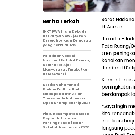
Sorot Nasiona
Berita Terkait
H. Asmor
IKKT PWA Enam Dekade
Berkarya Mewujudkan
Jakarta – Ind
Kesejahteraan Keluarga
yang Berkualitas
Tata Ruang/B
tren peningka
Pelatihan Vokasi
kenaikan menca
Nasional Batch 4 Dibuka,
Kemnaker Ajak
Jenderal (Sek
Masyarakat Tingkatkan
Kompetensi
Kementerian A
Serda Muhammad
peningkatan in
Raihan Fadhila Raih
berdampak la
Emas pada 8th Asian
Taekwondo Indonesia
Open Championship 2026
“Saya ingin 
kita rencanak
Pintu Kesempatan Masa
Depan: Informasi
indeks ini be
Penting Pendaftaran
langsung pada
Sekolah Kedinasan 2026