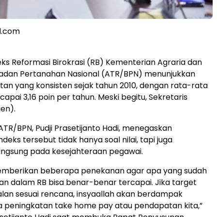
l.com
eks Reformasi Birokrasi (RB) Kementerian Agraria dan
adan Pertanahan Nasional (ATR/BPN) menunjukkan
tan yang konsisten sejak tahun 2010, dengan rata-rata
pai 3,16 poin per tahun. Meski begitu, Sekretaris
jen).
TR/BPN, Pudji Prasetijanto Hadi, menegaskan
deks tersebut tidak hanya soal nilai, tapi juga
ngsung pada kesejahteraan pegawai.
memberikan beberapa penekanan agar apa yang sudah
an dalam RB bisa benar-benar tercapai. Jika target
rjalan sesuai rencana, insyaallah akan berdampak
 peningkatan take home pay atau pendapatan kita,”