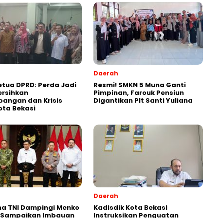
Daerah
etua DPRD: Perda Jadi
Resmi! SMKN 5 Muna Ganti
ersihkan
Pimpinan, Farouk Pensiun
angan dan Krisis
Digantikan Plt Santi Yuliana
ota Bekasi
Daerah
ma TNI Dampingi Menko
Kadisdik Kota Bekasi
 Sampaikan Imbauan
Instruksikan Penguatan