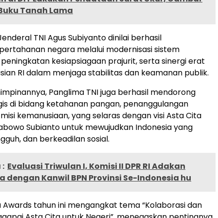
 Buku Tanah Lama
enderal TNI Agus Subiyanto dinilai berhasil
ertahanan negara melalui modernisasi sistem
peningkatan kesiapsiagaan prajurit, serta sinergi erat
sian RI dalam menjaga stabilitas dan keamanan publik.
mpinannya, Panglima TNI juga berhasil mendorong
ategis di bidang ketahanan pangan, penanggulangan
misi kemanusiaan, yang selaras dengan visi Asta Cita
rabowo Subianto untuk mewujudkan Indonesia yang
gguh, dan berkeadilan sosial.
:
Evaluasi Triwulan I, Komisi II DPR RI Adakan
a dengan Kanwil BPN Provinsi Se-Indonesia hu
 Awards tahun ini mengangkat tema “Kolaborasi dan
gapai Asta Cita untuk Negeri”, menegaskan pentingnya