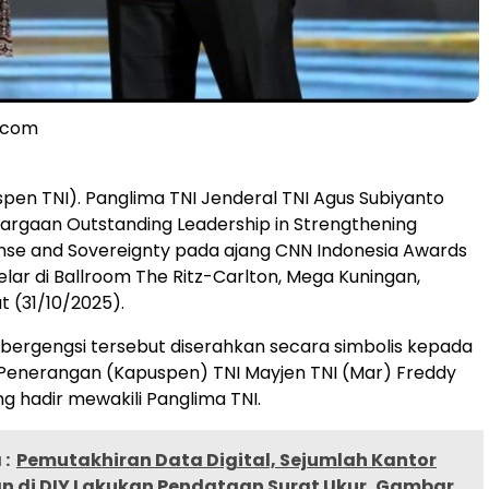
l.com
spen TNI). Panglima TNI Jenderal TNI Agus Subiyanto
rgaan Outstanding Leadership in Strengthening
nse and Sovereignty pada ajang CNN Indonesia Awards
elar di Ballroom The Ritz-Carlton, Mega Kuningan,
t (31/10/2025).
ergengsi tersebut diserahkan secara simbolis kepada
Penerangan (Kapuspen) TNI Mayjen TNI (Mar) Freddy
ng hadir mewakili Panglima TNI.
:
Pemutakhiran Data Digital, Sejumlah Kantor
n di DIY Lakukan Pendataan Surat Ukur, Gambar