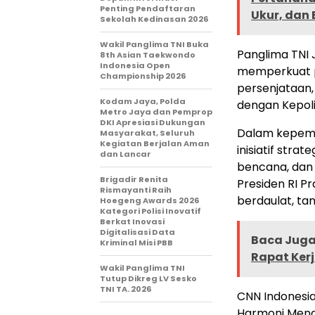
Penting Pendaftaran
Ukur, dan
Sekolah Kedinasan 2026
Wakil Panglima TNI Buka
Panglima TNI J
8th Asian Taekwondo
Indonesia Open
memperkuat p
Championship 2026
persenjataan, 
Kodam Jaya, Polda
dengan Kepoli
Metro Jaya dan Pemprop
DKI Apresiasi Dukungan
Dalam kepemi
Masyarakat, Seluruh
Kegiatan Berjalan Aman
inisiatif str
dan Lancar
bencana, dan 
Brigadir Renita
Presiden RI P
Rismayanti Raih
berdaulat, tan
Hoegeng Awards 2026
Kategori Polisi Inovatif
Berkat Inovasi
Digitalisasi Data
Baca Juga 
Kriminal Misi PBB
Rapat Kerj
Wakil Panglima TNI
Tutup Dikreg LV Sesko
TNI TA. 2026
CNN Indonesia
Harmoni Meng