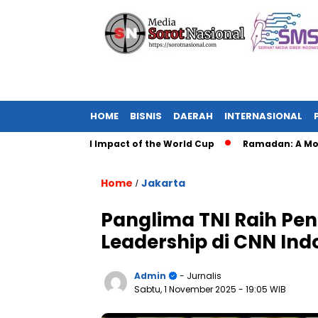
HOME
BISNIS
DAERAH
INTERNASIONAL
r: The Global Impact of the World Cup
Ramadan: A Month of S
Home
Jakarta
/
Panglima TNI Raih Pe
Leadership di CNN Ind
Admin
- Jurnalis
Sabtu, 1 November 2025
- 19:05 WIB