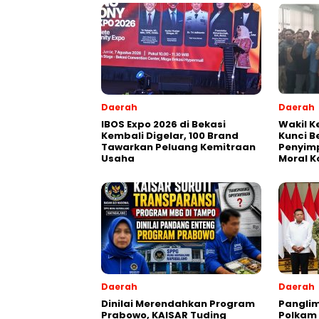
Daerah
Daerah
IBOS Expo 2026 di Bekasi
Wakil K
Kembali Digelar, 100 Brand
Kunci B
Tawarkan Peluang Kemitraan
Penyimp
Usaha
Moral K
Daerah
Daerah
Dinilai Merendahkan Program
Pangli
Prabowo, KAISAR Tuding
Polkam