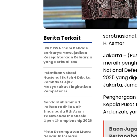
sorotnasiona
Berita Terkait
H. Asmor
IKKT PWA Enam Dekade
Berkarya Mewujudkan
Jakarta – (Pu
Kesejahteraan Keluarga
yang Berkualitas
meraih pengha
National Defe
Pelatihan Vokasi
2025 yang dig
Nasional Batch 4 Dibuka,
Kemnaker Ajak
Jakarta, Juma
Masyarakat Tingkatkan
Kompetensi
Penghargaan b
Serda Muhammad
Kepala Pusat 
Raihan Fadhila Raih
Ardianzah, ya
Emas pada 8th Asian
Taekwondo Indonesia
Open Championship 2026
Baca Juga 
Pintu Kesempatan Masa
Pertanaha
Depan: Informasi