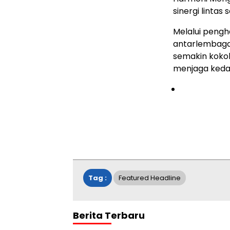
sinergi linta
Melalui pengh
antarlembaga
semakin koko
menjaga keda
Tag :
Featured Headline
Berita Terbaru