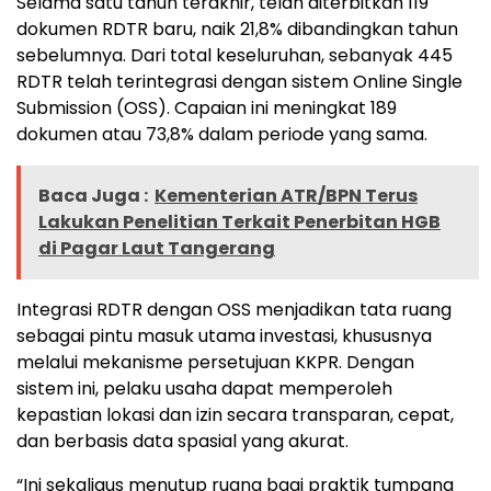
Selama satu tahun terakhir, telah diterbitkan 119
dokumen RDTR baru, naik 21,8% dibandingkan tahun
sebelumnya. Dari total keseluruhan, sebanyak 445
RDTR telah terintegrasi dengan sistem Online Single
Submission (OSS). Capaian ini meningkat 189
dokumen atau 73,8% dalam periode yang sama.
Baca Juga :
Kementerian ATR/BPN Terus
Lakukan Penelitian Terkait Penerbitan HGB
di Pagar Laut Tangerang
Integrasi RDTR dengan OSS menjadikan tata ruang
sebagai pintu masuk utama investasi, khususnya
melalui mekanisme persetujuan KKPR. Dengan
sistem ini, pelaku usaha dapat memperoleh
kepastian lokasi dan izin secara transparan, cepat,
dan berbasis data spasial yang akurat.
“Ini sekaligus menutup ruang bagi praktik tumpang