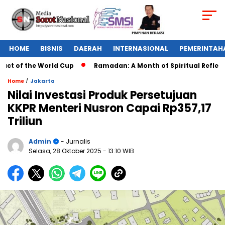
HOME
BISNIS
DAERAH
INTERNASIONAL
PEMERINTAH
t of the World Cup
Ramadan: A Month of Spiritual Reflection
/
Home
Jakarta
Nilai Investasi Produk Persetujuan
KKPR Menteri Nusron Capai Rp357,17
Triliun
Admin
- Jurnalis
Selasa, 28 Oktober 2025
- 13:10 WIB