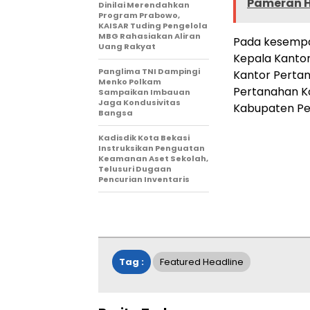
Pameran H
Dinilai Merendahkan
Program Prabowo,
KAISAR Tuding Pengelola
MBG Rahasiakan Aliran
Pada kesempat
Uang Rakyat
Kepala Kantor
Panglima TNI Dampingi
Kantor Pertan
Menko Polkam
Pertanahan Ko
Sampaikan Imbauan
Jaga Kondusivitas
Kabupaten Pe
Bangsa
Kadisdik Kota Bekasi
Instruksikan Penguatan
Keamanan Aset Sekolah,
Telusuri Dugaan
Pencurian Inventaris
Tag :
Featured Headline