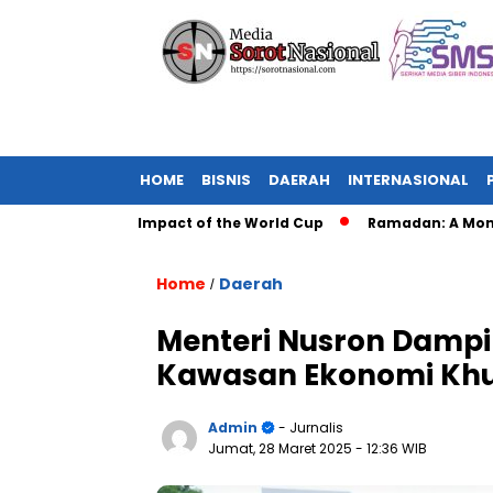
HOME
BISNIS
DAERAH
INTERNASIONAL
: The Global Impact of the World Cup
Ramadan: A Month of S
Home
Daerah
/
Menteri Nusron Dampi
Kawasan Ekonomi Khus
Admin
- Jurnalis
Jumat, 28 Maret 2025
- 12:36 WIB