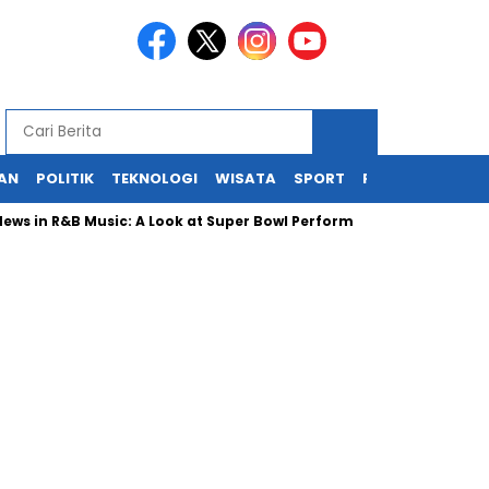
KAN
POLITIK
TEKNOLOGI
WISATA
SPORT
REDAKSI
n R&B Music: A Look at Super Bowl Performances, New Albums, Risi