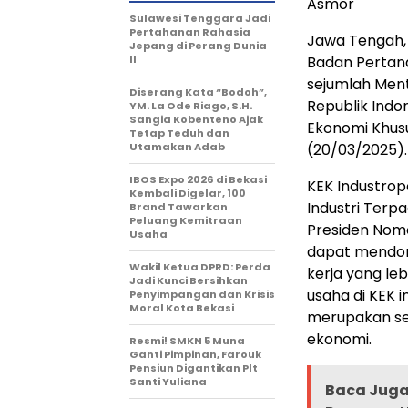
Asmor
Sulawesi Tenggara Jadi
Pertahanan Rahasia
Jawa Tengah, 
Jepang di Perang Dunia
II
Badan Pertana
sejumlah Ment
Diserang Kata “Bodoh”,
Republik Ind
YM. La Ode Riago, S.H.
Sangia Kobenteno Ajak
Ekonomi Khusu
Tetap Teduh dan
Utamakan Adab
(20/03/2025).
IBOS Expo 2026 di Bekasi
KEK Industrop
Kembali Digelar, 100
Industri Terp
Brand Tawarkan
Peluang Kemitraan
Presiden Nomo
Usaha
dapat mendor
Wakil Ketua DPRD: Perda
kerja yang le
Jadi Kunci Bersihkan
usaha di KEK in
Penyimpangan dan Krisis
Moral Kota Bekasi
merupakan se
ekonomi.
Resmi! SMKN 5 Muna
Ganti Pimpinan, Farouk
Pensiun Digantikan Plt
Santi Yuliana
Baca Juga 