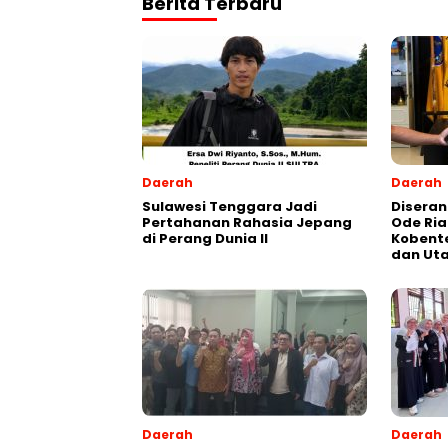
Berita Terbaru
Daerah
Daerah
Sulawesi Tenggara Jadi
Diseran
Pertahanan Rahasia Jepang
Ode Ria
di Perang Dunia II
Kobent
dan Ut
Daerah
Daerah