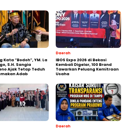
Daerah
g Kata “Bodoh”, YM. La
IBOS Expo 2026 di Bekasi
go, S.H. Sangia
Kembali Digelar, 100 Brand
eno Ajak Tetap Teduh
Tawarkan Peluang Kemitraan
amakan Adab
Usaha
Daerah