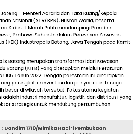
Jateng – Menteri Agraria dan Tata Ruang/Kepala
han Nasional (ATR/BPN), Nusron Wahid, beserta
eri Kabinet Merah Putih mendampingi Presiden
onesia, Prabowo Subianto dalam Peresmian Kawasan
s (KEK) Industropolis Batang, Jawa Tengah pada Kamis
olis Batang merupakan transformasi dari Kawasan
adu Batang (KITB) yang ditetapkan melalui Peraturan
r 106 Tahun 2022. Dengan peresmian ini, diharapkan
ong peningkatan investasi dan penyerapan tenaga
bih besar di wilayah tersebut. Fokus utama kegiatan
i adalah industri manufaktur, logistik, dan distribusi, yang
ktor strategis untuk mendukung pertumbuhan
:
Dandim 1710/Mimika Hadiri Pembukaan