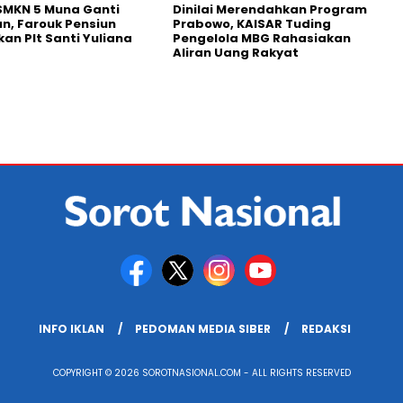
SMKN 5 Muna Ganti
Dinilai Merendahkan Program
n, Farouk Pensiun
Prabowo, KAISAR Tuding
kan Plt Santi Yuliana
Pengelola MBG Rahasiakan
Aliran Uang Rakyat
INFO IKLAN
PEDOMAN MEDIA SIBER
REDAKSI
COPYRIGHT © 2026 SOROTNASIONAL.COM - ALL RIGHTS RESERVED