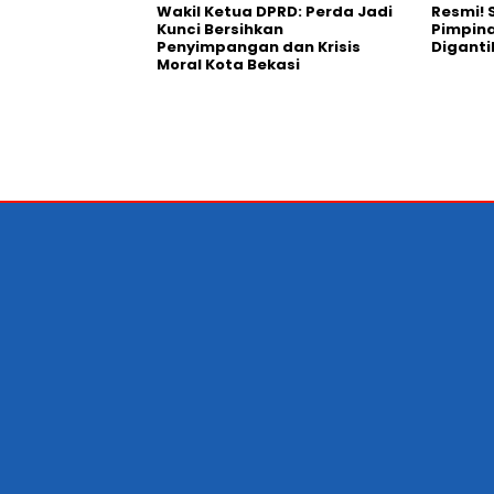
Wakil Ketua DPRD: Perda Jadi
Resmi! 
Kunci Bersihkan
Pimpina
Penyimpangan dan Krisis
Diganti
Moral Kota Bekasi