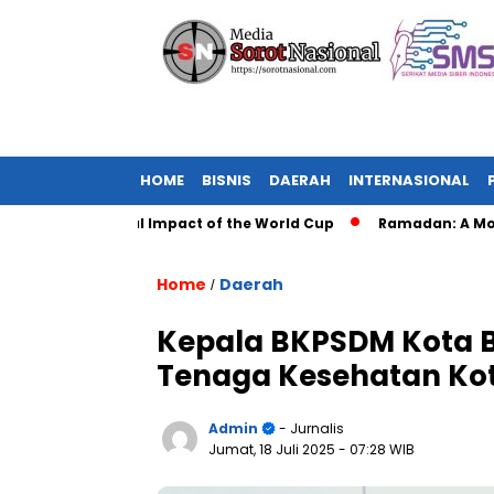
HOME
BISNIS
DAERAH
INTERNASIONAL
r: The Global Impact of the World Cup
Ramadan: A Month of S
Home
Daerah
/
Kepala BKPSDM Kota B
Tenaga Kesehatan Kot
Admin
- Jurnalis
Jumat, 18 Juli 2025
- 07:28 WIB