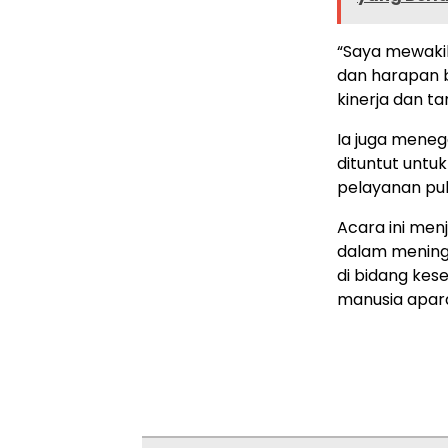
“Saya mewaki
dan harapan 
kinerja dan ta
Ia juga meneg
dituntut untu
pelayanan pub
Acara ini men
dalam meningk
di bidang kes
manusia apara