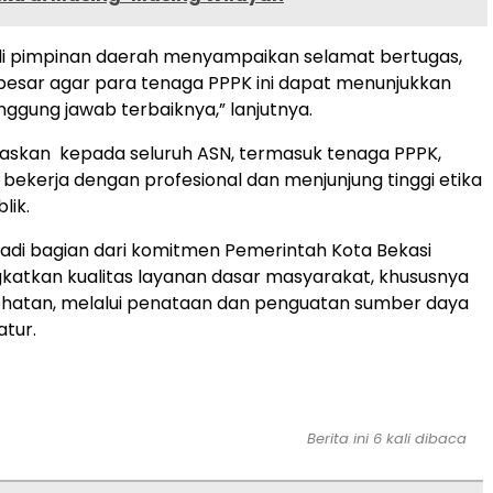
li pimpinan daerah menyampaikan selamat bertugas,
besar agar para tenaga PPPK ini dapat menunjukkan
nggung jawab terbaiknya,” lanjutnya.
askan kepada seluruh ASN, termasuk tenaga PPPK,
k bekerja dengan profesional dan menjunjung tinggi etika
lik.
jadi bagian dari komitmen Pemerintah Kota Bekasi
atkan kualitas layanan dasar masyarakat, khususnya
ehatan, melalui penataan dan penguatan sumber daya
tur.
Berita ini 6 kali dibaca