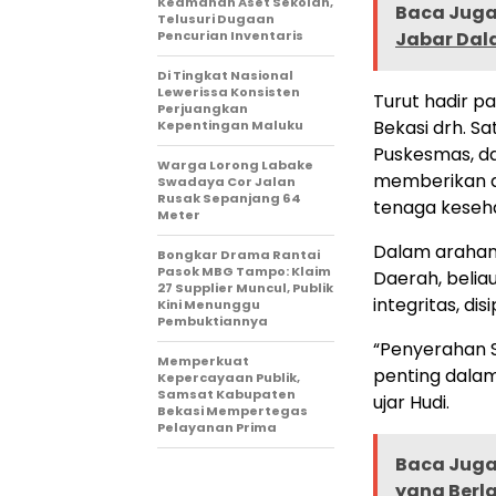
Keamanan Aset Sekolah,
Baca Juga 
Telusuri Dugaan
Pencurian Inventaris
Jabar Dal
Di Tingkat Nasional
Lewerissa Konsisten
Turut hadir p
Perjuangkan
Bekasi drh. Sa
Kepentingan Maluku
Puskesmas, da
Warga Lorong Labake
memberikan d
Swadaya Cor Jalan
Rusak Sepanjang 64
tenaga keseh
Meter
Dalam arahan
Bongkar Drama Rantai
Pasok MBG Tampo: Klaim
Daerah, beli
27 Supplier Muncul, Publik
integritas, di
Kini Menunggu
Pembuktiannya
“Penyerahan S
Memperkuat
penting dala
Kepercayaan Publik,
Samsat Kabupaten
ujar Hudi.
Bekasi Mempertegas
Pelayanan Prima
Baca Juga 
yang Berl