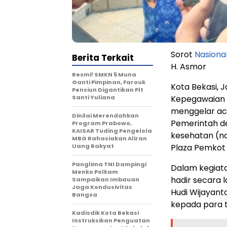
Sorot
Nasiona
Berita Terkait
H. Asmor
Resmi! SMKN 5 Muna
Ganti Pimpinan, Farouk
Kota Bekasi, 
Pensiun Digantikan Plt
Santi Yuliana
Kepegawaian
menggelar ac
Dinilai Merendahkan
Pemerintah de
Program Prabowo,
KAISAR Tuding Pengelola
kesehatan (na
MBG Rahasiakan Aliran
Uang Rakyat
Plaza Pemkot 
Panglima TNI Dampingi
Dalam kegiatan
Menko Polkam
hadir secara l
Sampaikan Imbauan
Jaga Kondusivitas
Hudi Wijayant
Bangsa
kepada para 
Kadisdik Kota Bekasi
Instruksikan Penguatan