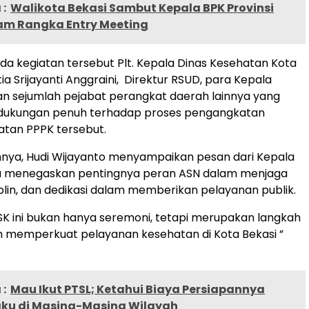
:
Walikota Bekasi Sambut Kepala BPK Provinsi
am Rangka Entry Meeting
ada kegiatan tersebut Plt. Kepala Dinas Kesehatan Kota
tia Srijayanti Anggraini, Direktur RSUD, para Kepala
n sejumlah pejabat perangkat daerah lainnya yang
ukungan penuh terhadap proses pengangkatan
atan PPPK tersebut.
nya, Hudi Wijayanto menyampaikan pesan dari Kepala
au menegaskan pentingnya peran ASN dalam menjaga
siplin, dan dedikasi dalam memberikan pelayanan publik.
K ini bukan hanya seremoni, tetapi merupakan langkah
m memperkuat pelayanan kesehatan di Kota Bekasi ”
:
Mau Ikut PTSL; Ketahui Biaya Persiapannya
aku di Masing-Masing Wilayah