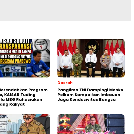
Daerah
 Merendahkan Program
Panglima TNI Dampingi Menko
, KAISAR Tuding
Polkam Sampaikan Imbauan
ola MBG Rahasiakan
Jaga Kondusivitas Bangsa
Uang Rakyat