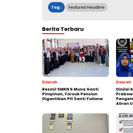
Tag :
Featured Headline
Berita Terbaru
Daerah
Daerah
Resmi! SMKN 5 Muna Ganti
Dinilai
Pimpinan, Farouk Pensiun
Prabowo
Digantikan Plt Santi Yuliana
Pengel
Aliran 