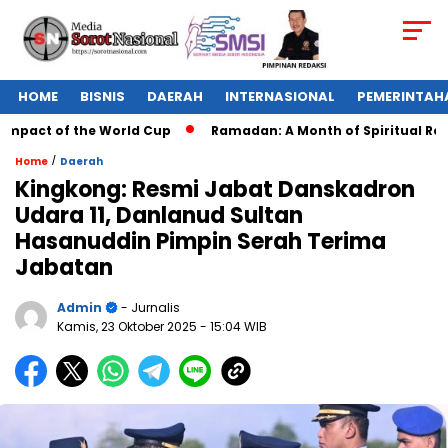
HOME
BISNIS
DAERAH
INTERNASIONAL
PEMERINTAH
mpact of the World Cup
Ramadan: A Month of Spiritual Reflec
/
Home
Daerah
Kingkong: Resmi Jabat Danskadron
Udara 11, Danlanud Sultan
Hasanuddin Pimpin Serah Terima
Jabatan
Admin
- Jurnalis
Kamis, 23 Oktober 2025
- 15:04 WIB