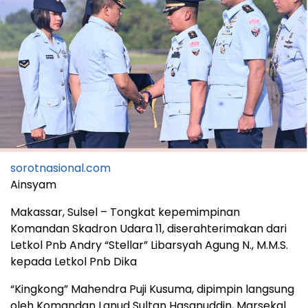
sorotnasional.com
Ainsyam
Makassar, Sulsel – Tongkat kepemimpinan
Komandan Skadron Udara 11, diserahterimakan dari
Letkol Pnb Andry “Stellar” Libarsyah Agung N., M.M.S.
kepada Letkol Pnb Dika
“Kingkong” Mahendra Puji Kusuma, dipimpin langsung
oleh Komandan Lanud Sultan Hasanuddin, Marsekal