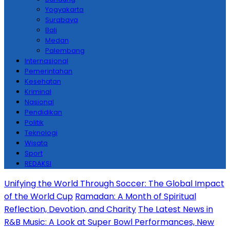
Yogyakarta
Surabaya
Bali
Medan
Palembang
Internasional
Pemerintahan
Kesehatan
Kriminal
Nasional
Pendidikan
Politik
Teknologi
Wisata
Sport
REDAKSI
Unifying the World Through Soccer: The Global Impact
of the World Cup
Ramadan: A Month of Spiritual
Reflection, Devotion, and Charity
The Latest News in
R&B Music: A Look at Super Bowl Performances, New