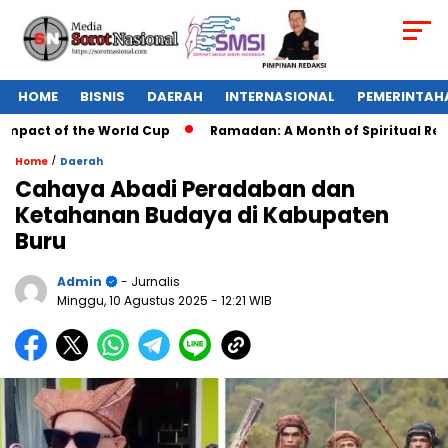
HOME
BISNIS
DAERAH
INTERNASIONAL
PEMERINTAH
act of the World Cup
Ramadan: A Month of Spiritual Reflect
/
Home
Daerah
Cahaya Abadi Peradaban dan
Ketahanan Budaya di Kabupaten
Buru
Admin
- Jurnalis
Minggu, 10 Agustus 2025
- 12:21 WIB