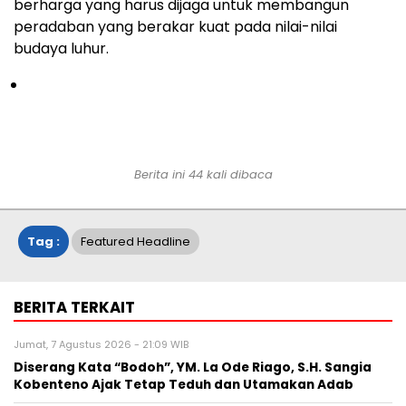
berharga yang harus dijaga untuk membangun
peradaban yang berakar kuat pada nilai-nilai
budaya luhur.
Berita ini 44 kali dibaca
Tag :
Featured Headline
BERITA TERKAIT
Jumat, 7 Agustus 2026 - 21:09 WIB
Diserang Kata “Bodoh”, YM. La Ode Riago, S.H. Sangia
Kobenteno Ajak Tetap Teduh dan Utamakan Adab