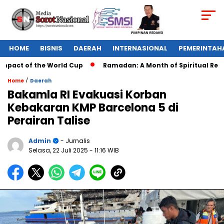
HOME
BISNIS
DAERAH
INTERNASIONAL
PEMERINTAH
pact of the World Cup
Ramadan: A Month of Spiritual Reflect
/
Home
Daerah
Bakamla RI Evakuasi Korban
Kebakaran KMP Barcelona 5 di
Perairan Talise
Admin
- Jurnalis
Selasa, 22 Juli 2025
- 11:16 WIB