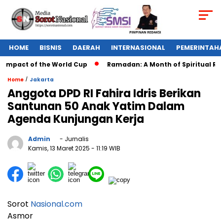
HOME
BISNIS
DAERAH
INTERNASIONAL
PEMERINTAH
Impact of the World Cup
Ramadan: A Month of Spiritual Refl
/
Home
Jakarta
Anggota DPD RI Fahira Idris Berikan
Santunan 50 Anak Yatim Dalam
Agenda Kunjungan Kerja
Admin
- Jurnalis
Kamis, 13 Maret 2025
- 11:19 WIB
Sorot
Nasional.com
Asmor