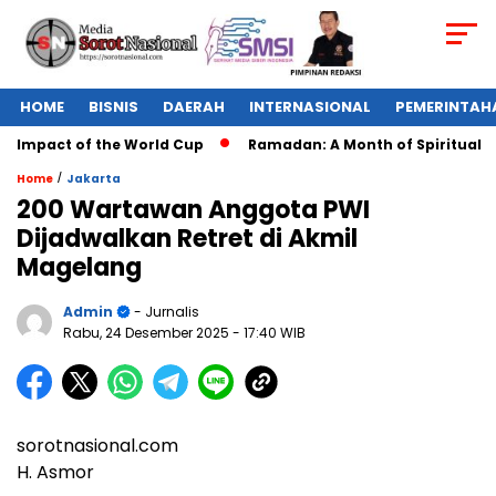
HOME
BISNIS
DAERAH
INTERNASIONAL
PEMERINTAH
 Impact of the World Cup
Ramadan: A Month of Spiritual Refl
/
Home
Jakarta
200 Wartawan Anggota PWI
Dijadwalkan Retret di Akmil
Magelang
Admin
- Jurnalis
Rabu, 24 Desember 2025
- 17:40 WIB
sorotnasional.com
H. Asmor