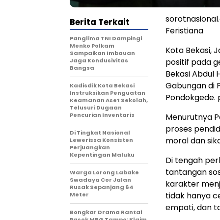
sorotnasiona
Berita Terkait
Feristiana
Panglima TNI Dampingi
Menko Polkam
Kota Bekasi, 
Sampaikan Imbauan
Jaga Kondusivitas
positif pada g
Bangsa
Bekasi Abdul 
Gabungan di P
Kadisdik Kota Bekasi
Instruksikan Penguatan
Pondokgede. 
Keamanan Aset Sekolah,
Telusuri Dugaan
Pencurian Inventaris
Menurutnya Pe
proses pendid
Di Tingkat Nasional
moral dan sik
Lewerissa Konsisten
Perjuangkan
Kepentingan Maluku
Di tengah per
tantangan sos
Warga Lorong Labake
Swadaya Cor Jalan
karakter menj
Rusak Sepanjang 64
tidak hanya ce
Meter
empati, dan t
Bongkar Drama Rantai
Pasok MBG Tampo: Klaim