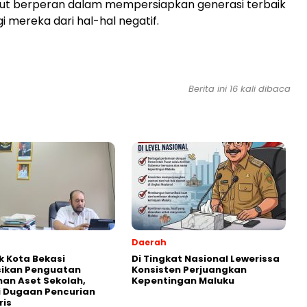
kut berperan dalam mempersiapkan generasi terbaik
i mereka dari hal-hal negatif.
Berita ini 16 kali dibaca
Daerah
k Kota Bekasi
Di Tingkat Nasional Lewerissa
sikan Penguatan
Konsisten Perjuangkan
an Aset Sekolah,
Kepentingan Maluku
i Dugaan Pencurian
ris