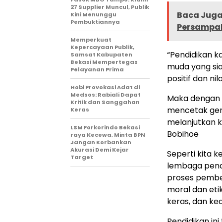
27 Supplier Muncul, Publik
Baca Juga 
Kini Menunggu
Pembuktiannya
Persampa
Memperkuat
Kepercayaan Publik,
“Pendidikan 
Samsat Kabupaten
Bekasi Mempertegas
muda yang si
Pelayanan Prima
positif dan nil
Hobi Provokasi Adat di
Medsos: Rabiali Dapat
Maka dengan i
Kritik dan Sanggahan
mencetak gen
Keras
melanjutkan k
LSM Forkorindo Bekasi
Bobihoe
raya Kecewa, Minta BPN
Jangan Korbankan
Akurasi Demi Kejar
Seperti kita k
Target
lembaga pend
proses pembel
moral dan etik
keras, dan ked
Pendidikan in