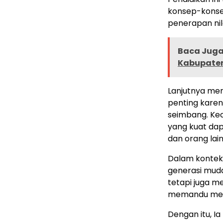
konsep-konse
penerapan nil
Baca Juga 
Kabupaten
Lanjutnya men
penting kare
seimbang. Kec
yang kuat dap
dan orang lain
Dalam konteks
generasi mud
tetapi juga me
memandu mere
Dengan itu, I