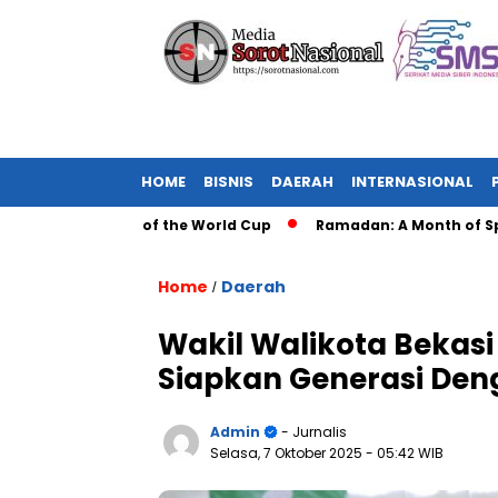
HOME
BISNIS
DAERAH
INTERNASIONAL
obal Impact of the World Cup
Ramadan: A Month of Spiritual
Home
Daerah
/
Wakil Walikota Bekas
Siapkan Generasi Den
Admin
- Jurnalis
Selasa, 7 Oktober 2025
- 05:42 WIB