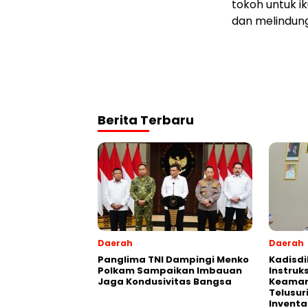
tokoh untuk i
dan melindung
Berita Terbaru
Daerah
Daerah
Panglima TNI Dampingi Menko
Kadisdi
Polkam Sampaikan Imbauan
Instruk
Jaga Kondusivitas Bangsa
Keaman
Telusur
Inventa