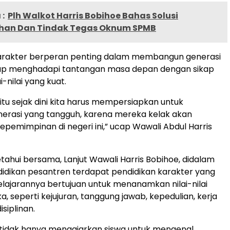
:
Plh Walkot Harris Bobihoe Bahas Solusi
han Dan Tindak Tegas Oknum SPMB
karakter berperan penting dalam membangun generasi
ap menghadapi tantangan masa depan dengan sikap
ai-nilai yang kuat.
tu sejak dini kita harus mempersiapkan untuk
erasi yang tangguh, karena mereka kelak akan
epemimpinan di negeri ini,” ucap Wawali Abdul Harris
etahui bersama, Lanjut Wawali Harris Bobihoe, didalam
idikan pesantren terdapat pendidikan karakter yang
ajarannya bertujuan untuk menanamkan nilai-nilai
a, seperti kejujuran, tanggung jawab, kepedulian, kerja
isiplinan.
i tidak hanya mengajarkan siswa untuk mengenal