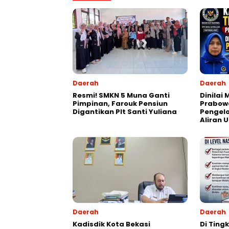
Daerah
Daerah
Resmi! SMKN 5 Muna Ganti
Dinilai
Pimpinan, Farouk Pensiun
Prabowo
Digantikan Plt Santi Yuliana
Pengel
Aliran 
Daerah
Daerah
Kadisdik Kota Bekasi
Di Ting