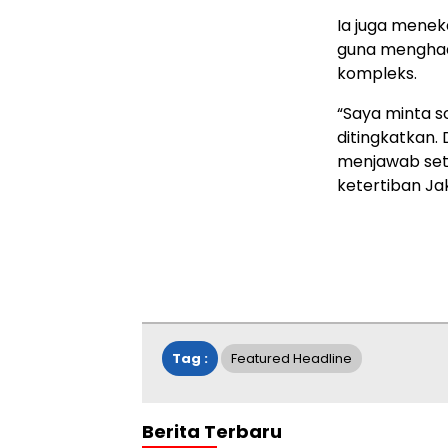
Ia juga meneka
guna menghad
kompleks.
“Saya minta so
ditingkatkan
menjawab set
ketertiban Ja
Tag :
Featured Headline
Berita Terbaru