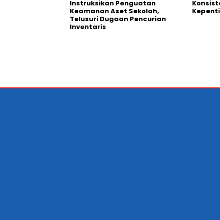
Instruksikan Penguatan
Konsist
Keamanan Aset Sekolah,
Kepent
Telusuri Dugaan Pencurian
Inventaris