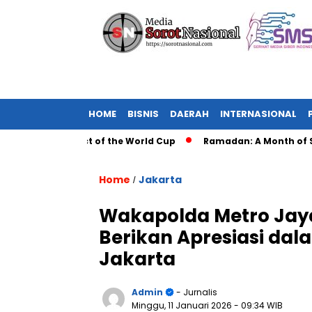
HOME
BISNIS
DAERAH
INTERNASIONAL
lobal Impact of the World Cup
Ramadan: A Month of Spiritua
Home
Jakarta
/
Wakapolda Metro Jaya
Berikan Apresiasi dal
Jakarta
Admin
- Jurnalis
Minggu, 11 Januari 2026
- 09:34 WIB