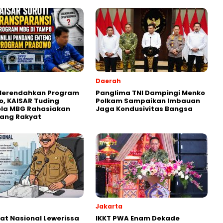
Daerah
 Merendahkan Program
Panglima TNI Dampingi Menko
, KAISAR Tuding
Polkam Sampaikan Imbauan
ola MBG Rahasiakan
Jaga Kondusivitas Bangsa
Uang Rakyat
Jakarta
kat Nasional Lewerissa
IKKT PWA Enam Dekade