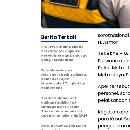
sorotnasiona
Berita Terkait
H. Asmor
IKKT PWA Enam Dekade
Berkarya Mewujudkan
JAKARTA – Wak
Kesejahteraan Keluarga
yang Berkualitas
Purwono memi
Polda Metro Ja
Pelatihan Vokasi
Metro Jaya, S
Nasional Batch 4 Dibuka,
Kemnaker Ajak
Masyarakat Tingkatkan
Apel tersebut
Kompetensi
personel, sar
Serda Muhammad
pelaksanaan tu
Raihan Fadhila Raih
Emas pada 8th Asian
Kegiatan apel
Taekwondo Indonesia
Open Championship 2026
para Kasat Sa
pengecekan in
Pintu Kesempatan Masa