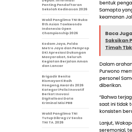
Depan: Informasi
bentuk penga
Penting Pendaftaran
Samapta yang 
Sekolah Kedinasan 2026
keamanan Jak
Wakil Panglima TNI Buka
8th Asian Taekwondo
Indonesia Open
Baca Juga 
Championship 2026
Saksikan 
Kodam Jaya, Polda
Timah Tbk
Metro Jaya dan Pemprop
DKI Apresiasi Dukungan
Masyarakat, Seluruh
Kegiatan Berjalan Aman
Dalam arahann
dan Lancar
Purwono meny
Brigadir Renita
personel Sama
Rismayanti Raih
diberikan.
Hoegeng Awards 2026
Kategori Polisi Inovatif
Berkat Inovasi
“Bahwa terjag
Digitalisasi Data
Kriminal Misi PBB
saat ini tidak
konsisten be
Wakil Panglima TNI
Tutup Dikreg LV Sesko
Lanjut, Wakap
TNI TA. 2026
seremonial, t