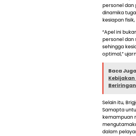
personel dan 
dinamika tugas
kesiapan fisik
“Apel ini buk
personel dan 
sehingga kesia
optimal,” ujar
Baca Juga 
Kebijakan
Beriringan
Selain itu, Br
Samapta untu
kemampuan mel
mengutamakan
dalam pelaya