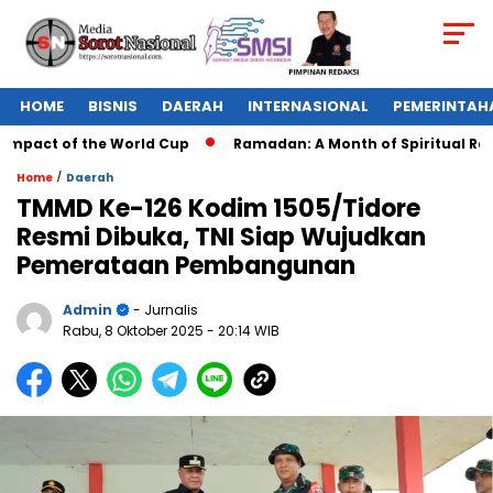
HOME
BISNIS
DAERAH
INTERNASIONAL
PEMERINTAH
mpact of the World Cup
Ramadan: A Month of Spiritual Reflec
/
Home
Daerah
TMMD Ke-126 Kodim 1505/Tidore
Resmi Dibuka, TNI Siap Wujudkan
Pemerataan Pembangunan
Admin
- Jurnalis
Rabu, 8 Oktober 2025
- 20:14 WIB