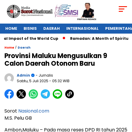
HOME
BISNIS
DAERAH
INTERNASIONAL
PEMERINTAH
al Impact of the World Cup
Ramadan: A Month of Spiritual R
/
Home
Daerah
Provinsi Maluku Mengusulkan 9
Calon Daerah Otonom Baru
Admin
- Jurnalis
Sabtu, 5 Juli 2025
- 05:32 WIB
Sorot
Nasional.com
M.S. Pelu GB
Ambon,Maluku – Pada masa reses DPD RI tahun 2025