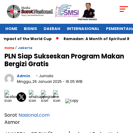
HOME
BISNIS
DAERAH
INTERNASIONAL
PEMERINTAH
Impact of the World Cup
Ramadan: A Month of Spiritual Refle
/
Home
Jakarta
PLN Siap Sukseskan Program Makan
Bergizi Gratis
Admin
- Jurnalis
Minggu, 26 Januari 2025
- 16:05 WIB
Sorot
Nasional.com
Asmor