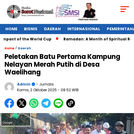
HOME
BISNIS
DAERAH
INTERNASIONAL
PEMERINTAH
mpact of the World Cup
Ramadan: A Month of Spiritual Reflec
/
Home
Daerah
Peletakan Batu Pertama Kampung
Nelayan Merah Putih di Desa
Waelihang
Admin
- Jurnalis
Kamis, 2 Oktober 2025
- 08:52 WIB