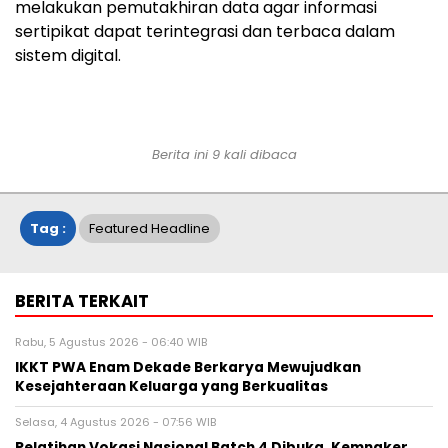
melakukan pemutakhiran data agar informasi
sertipikat dapat terintegrasi dan terbaca dalam
sistem digital.
Berita ini 9 kali dibaca
Tag :
Featured Headline
BERITA TERKAIT
Rabu, 5 Agustus 2026 - 06:40 WIB
IKKT PWA Enam Dekade Berkarya Mewujudkan
Kesejahteraan Keluarga yang Berkualitas
Selasa, 4 Agustus 2026 - 07:56 WIB
Pelatihan Vokasi Nasional Batch 4 Dibuka, Kemnaker