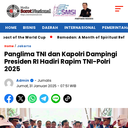
HOME
BISNIS
DAERAH
INTERNASIONAL
PEMERINTAH
act of the World Cup
Ramadan: A Month of Spiritual Reflecti
/
Home
Jakarta
Panglima TNI dan Kapolri Dampingi
Presiden RI Hadiri Rapim TNI-Polri
2025
Admin
- Jurnalis
Jumat, 31 Januari 2025
- 07:51 WIB