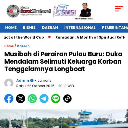
HOME
BISNIS
DAERAH
INTERNASIONAL
PEMERINTAH
ct of the World Cup
Ramadan: A Month of Spiritual Reflectio
/
Home
Daerah
Musibah di Perairan Pulau Buru: Duka
Mendalam Selimuti Keluarga Korban
Tenggelamnya Longboat
Admin
- Jurnalis
Rabu, 22 Oktober 2025
- 20:13 WIB