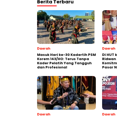
Berita Terbaru
Daerah
Daerah
Masuk Hari ke-30 Kadertih PSM
Di HUT 
Korem 143/HO: Terus Tanpa
Ridwan 
Kader Pelatih Yang Tangguh
Komitm
dan Profesional
Pasar N
Daerah
Daerah