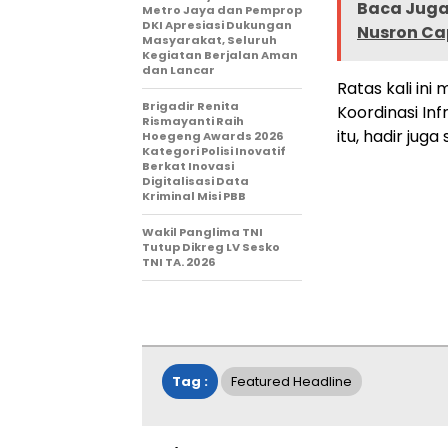
Baca Juga 
Metro Jaya dan Pemprop
DKI Apresiasi Dukungan
Nusron Cap
Masyarakat, Seluruh
Kegiatan Berjalan Aman
dan Lancar
Ratas kali in
Brigadir Renita
Koordinasi In
Rismayanti Raih
itu, hadir jug
Hoegeng Awards 2026
Kategori Polisi Inovatif
Berkat Inovasi
Digitalisasi Data
Kriminal Misi PBB
Wakil Panglima TNI
Tutup Dikreg LV Sesko
TNI TA. 2026
Tag :
Featured Headline