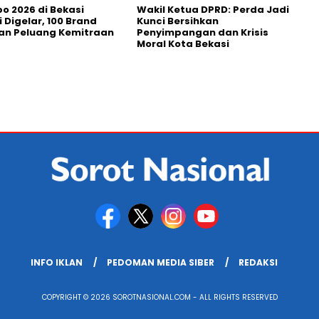
po 2026 di Bekasi
Wakil Ketua DPRD: Perda Jadi
 Digelar, 100 Brand
Kunci Bersihkan
an Peluang Kemitraan
Penyimpangan dan Krisis
Moral Kota Bekasi
INFO IKLAN
PEDOMAN MEDIA SIBER
REDAKSI
COPYRIGHT © 2026 SOROTNASIONAL.COM - ALL RIGHTS RESERVED