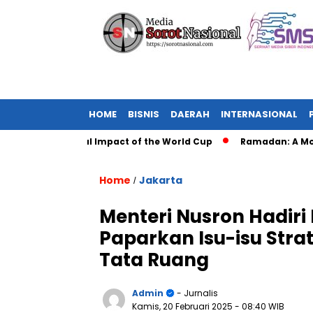
HOME
BISNIS
DAERAH
INTERNASIONAL
er: The Global Impact of the World Cup
Ramadan: A Month of 
Home
Jakarta
/
Menteri Nusron Hadiri 
Paparkan Isu-isu Stra
Tata Ruang
Admin
- Jurnalis
Kamis, 20 Februari 2025
- 08:40 WIB