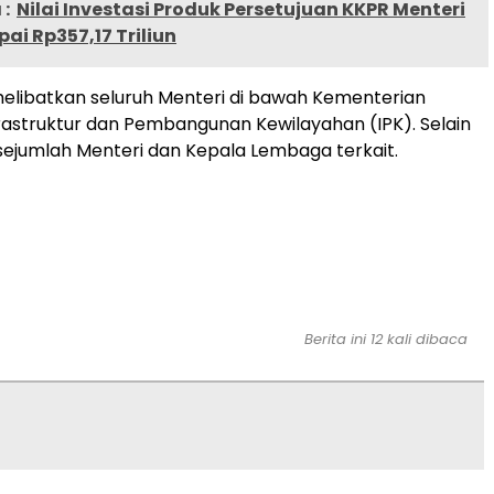
:
Nilai Investasi Produk Persetujuan KKPR Menteri
ai Rp357,17 Triliun
i melibatkan seluruh Menteri di bawah Kementerian
frastruktur dan Pembangunan Kewilayahan (IPK). Selain
a sejumlah Menteri dan Kepala Lembaga terkait.
Berita ini 12 kali dibaca