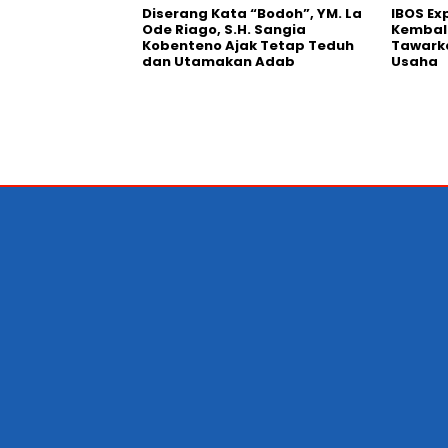
Diserang Kata “Bodoh”, YM. La
IBOS Ex
Ode Riago, S.H. Sangia
Kembali
Kobenteno Ajak Tetap Teduh
Tawark
dan Utamakan Adab
Usaha