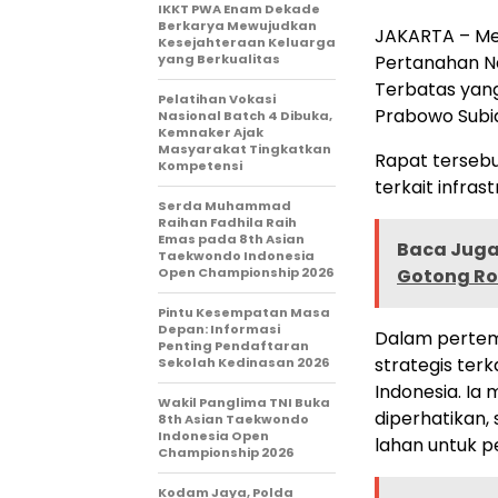
IKKT PWA Enam Dekade
Berkarya Mewujudkan
JAKARTA – Me
Kesejahteraan Keluarga
yang Berkualitas
Pertanahan N
Terbatas yang
Pelatihan Vokasi
Prabowo Subia
Nasional Batch 4 Dibuka,
Kemnaker Ajak
Masyarakat Tingkatkan
Rapat terseb
Kompetensi
terkait infra
Serda Muhammad
Raihan Fadhila Raih
Emas pada 8th Asian
Baca Juga 
Taekwondo Indonesia
Open Championship 2026
Gotong Ro
Pintu Kesempatan Masa
Depan: Informasi
Dalam pertem
Penting Pendaftaran
strategis terk
Sekolah Kedinasan 2026
Indonesia. Ia
Wakil Panglima TNI Buka
diperhatikan, 
8th Asian Taekwondo
Indonesia Open
lahan untuk 
Championship 2026
Kodam Jaya, Polda