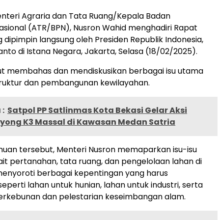
nteri Agraria dan Tata Ruang/Kepala Badan
asional (ATR/BPN), Nusron Wahid menghadiri Rapat
 dipimpin langsung oleh Presiden Republik Indonesia,
nto di Istana Negara, Jakarta, Selasa (18/02/2025).
ut membahas dan mendiskusikan berbagai isu utama
struktur dan pembangunan kewilayahan.
:
Satpol PP Satlinmas Kota Bekasi Gelar Aksi
yong K3 Massal di Kawasan Medan Satria
uan tersebut, Menteri Nusron memaparkan isu-isu
ait pertanahan, tata ruang, dan pengelolaan lahan di
 menyoroti berbagai kepentingan yang harus
seperti lahan untuk hunian, lahan untuk industri, serta
perkebunan dan pelestarian keseimbangan alam.