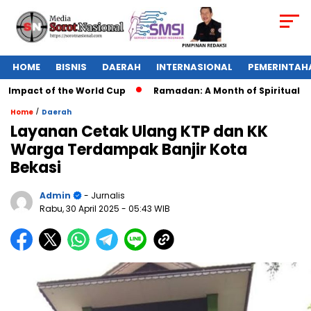
HOME
BISNIS
DAERAH
INTERNASIONAL
PEMERINTAH
Impact of the World Cup
Ramadan: A Month of Spiritual Refle
/
Home
Daerah
Layanan Cetak Ulang KTP dan KK
Warga Terdampak Banjir Kota
Bekasi
Admin
- Jurnalis
Rabu, 30 April 2025
- 05:43 WIB