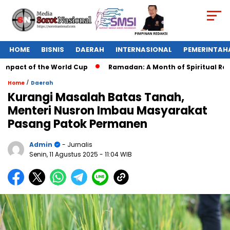
HOME
BISNIS
DAERAH
INTERNASIONAL
PEMERINTAH
mpact of the World Cup
Ramadan: A Month of Spiritual Reflec
/
Home
Daerah
Kurangi Masalah Batas Tanah,
Menteri Nusron Imbau Masyarakat
Pasang Patok Permanen
Admin
- Jurnalis
Senin, 11 Agustus 2025
- 11:04 WIB