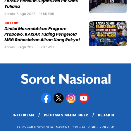
Farouk Pensiun Digantikan Plt Santi
Yuliana
Kamis, 6 Agu 2026 - 15:55 WIB
Daerah
Dinilai Merendahkan Program
Prabowo, KAISAR Tuding Pengelola
MBG Rahasiakan Aliran Uang Rakyat
Kamis, 6 Agu 2026 - 12:37 WIB
INFO IKLAN
PEDOMAN MEDIA SIBER
REDAKSI
COPYRIGHT © 2026 SOROTNASIONAL.COM - ALL RIGHTS RESERVED