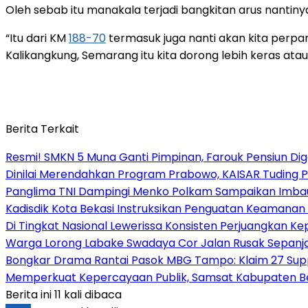
Oleh sebab itu manakala terjadi bangkitan arus nantinya,
“Itu dari KM
188-70
termasuk juga nanti akan kita perpa
Kalikangkung, Semarang itu kita dorong lebih keras atau
Berita Terkait
Resmi! SMKN 5 Muna Ganti Pimpinan, Farouk Pensiun Diga
Dinilai Merendahkan Program Prabowo, KAISAR Tuding 
Panglima TNI Dampingi Menko Polkam Sampaikan Imbau
Kadisdik Kota Bekasi Instruksikan Penguatan Keamanan A
Di Tingkat Nasional Lewerissa Konsisten Perjuangkan K
Warga Lorong Labake Swadaya Cor Jalan Rusak Sepanj
Bongkar Drama Rantai Pasok MBG Tampo: Klaim 27 Supp
Memperkuat Kepercayaan Publik, Samsat Kabupaten B
Berita ini 11 kali dibaca