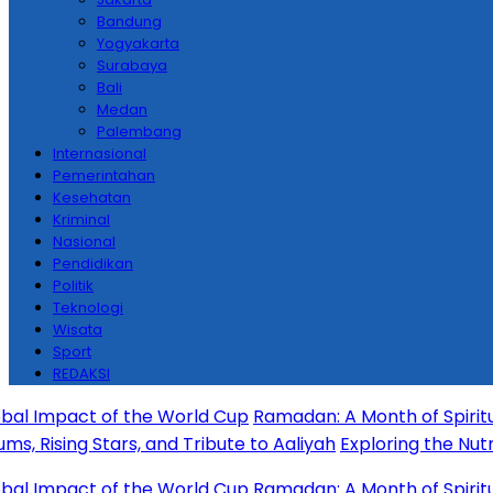
Bandung
Yogyakarta
Surabaya
Bali
Medan
Palembang
Internasional
Pemerintahan
Kesehatan
Kriminal
Nasional
Pendidikan
Politik
Teknologi
Wisata
Sport
REDAKSI
Impact of the World Cup
Ramadan: A Month of Spiritual Ref
ing Stars, and Tribute to Aaliyah
Exploring the Nutritiona
Impact of the World Cup
Ramadan: A Month of Spiritual Ref