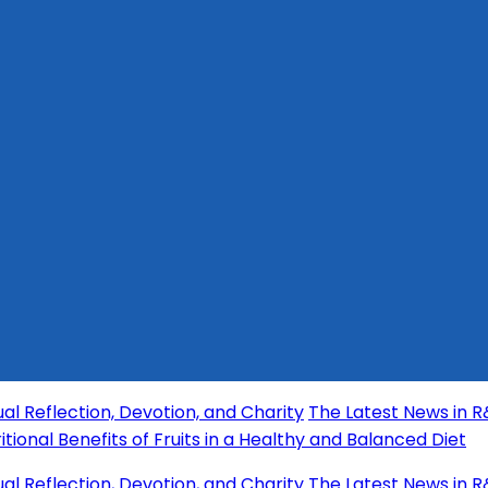
lection, Devotion, and Charity
The Latest News in R&B Mus
l Benefits of Fruits in a Healthy and Balanced Diet
lection, Devotion, and Charity
The Latest News in R&B Mus