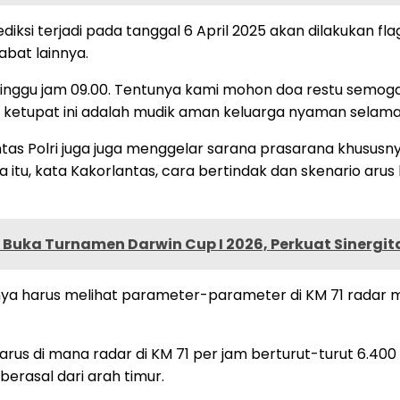
diksi terjadi pada tanggal 6 April 2025 akan dilakukan fl
abat lainnya.
 Minggu jam 09.00. Tentunya kami mohon doa restu semoga
i ketupat ini adalah mudik aman keluarga nyaman selama
as Polri juga juga menggelar sarana prasarana khususnya
itu, kata Kakorlantas, cara bertindak dan skenario aru
Buka Turnamen Darwin Cup I 2026, Perkuat Sinergit
unya harus melihat parameter-parameter di KM 71 radar m
 arus di mana radar di KM 71 per jam berturut-turut 6.40
 berasal dari arah timur.