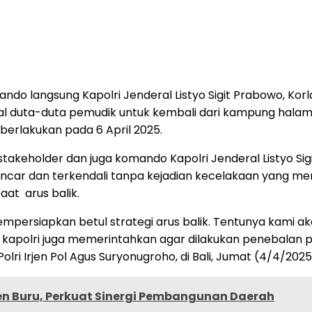
ndo langsung Kapolri Jenderal Listyo Sigit Prabowo, Kor
duta-duta pemudik untuk kembali dari kampung halaman
iberlakukan pada 6 April 2025.
stakeholder dan juga komando Kapolri Jenderal Listyo Sigi
ancar dan terkendali tanpa kejadian kecelakaan yang me
aat arus balik.
mempersiapkan betul strategi arus balik. Tentunya kami 
olri juga memerintahkan agar dilakukan penebalan persone
lri Irjen Pol Agus Suryonugroho, di Bali, Jumat (4/4/2025
n Buru, Perkuat Sinergi Pembangunan Daerah