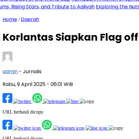
ing Stars, and Tribute to Aaliyah
Exploring the Nutritiona
Home
Daerah
/
Korlantas Siapkan Flag of
admin
- Jurnalis
Rabu, 9 April 2025
- 06:01 WIB
URL berhasil dicopy
URL berhasil dicopy