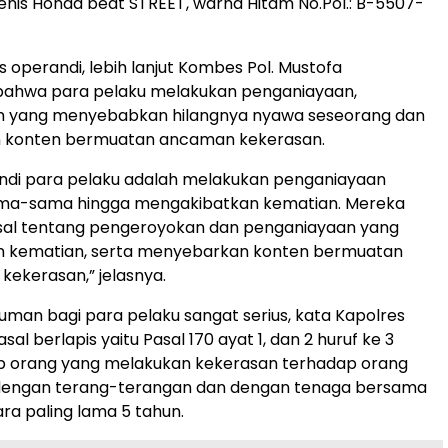
enis Honda beat STREET, warna Hitam No.Pol.: B-5507-
operandi, lebih lanjut Kombes Pol. Mustofa
bahwa para pelaku melakukan penganiayaan,
 yang menyebabkan hilangnya nyawa seseorang dan
 konten bermuatan ancaman kekerasan.
ndi para pelaku adalah melakukan penganiayaan
ma-sama hingga mengakibatkan kematian. Mereka
sal tentang pengeroyokan dan penganiayaan yang
kematian, serta menyebarkan konten bermuatan
ekerasan,” jelasnya.
an bagi para pelaku sangat serius, kata Kapolres
asal berlapis yaitu Pasal 170 ayat 1, dan 2 huruf ke 3
ap orang yang melakukan kekerasan terhadap orang
dengan terang-terangan dan dengan tenaga bersama
ara paling lama 5 tahun.