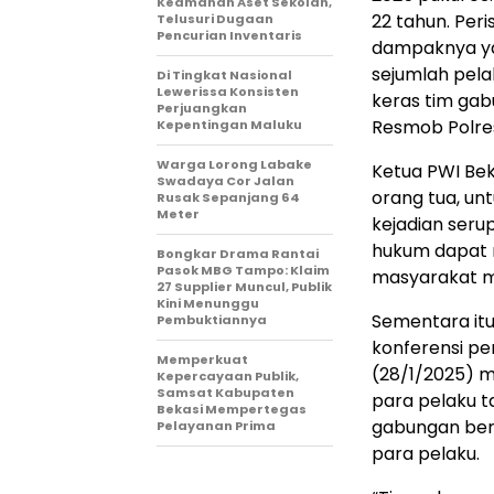
Keamanan Aset Sekolah,
22 tahun. Per
Telusuri Dugaan
Pencurian Inventaris
dampaknya yan
sejumlah pela
Di Tingkat Nasional
Lewerissa Konsisten
keras tim gab
Perjuangkan
Resmob Polres
Kepentingan Maluku
Warga Lorong Labake
Ketua PWI Bek
Swadaya Cor Jalan
orang tua, un
Rusak Sepanjang 64
Meter
kejadian seru
hukum dapat 
Bongkar Drama Rantai
Pasok MBG Tampo: Klaim
masyarakat 
27 Supplier Muncul, Publik
Kini Menunggu
Sementara itu
Pembuktiannya
konferensi pe
Memperkuat
(28/1/2025) 
Kepercayaan Publik,
Samsat Kabupaten
para pelaku t
Bekasi Mempertegas
gabungan ber
Pelayanan Prima
para pelaku.