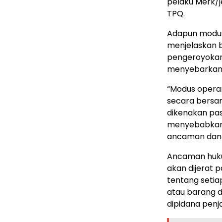
pelaku Merk/j
TPQ.
Adapun modus 
menjelaskan 
pengeroyokan
menyebarkan
“Modus opera
secara bersa
dikenakan pa
menyebabkan 
ancaman dan k
Ancaman hukum
akan dijerat p
tentang seti
atau barang 
dipidana penj