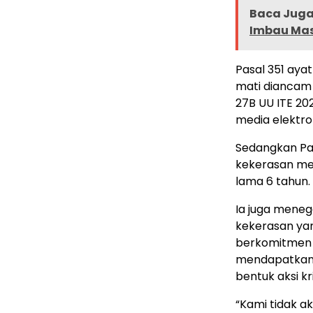
Baca Juga 
Imbau Mas
Pasal 351 aya
mati diancam 
27B UU ITE 2
media elektro
Sedangkan Pa
kekerasan mel
lama 6 tahun.
Ia juga meneg
kekerasan yan
berkomitmen 
mendapatkan 
bentuk aksi k
“Kami tidak a