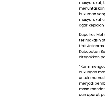
masyarakat, 
menuntaskan k
hukuman yang
masyarakat u
agar kejadian
Kapolres Met
terimakasih a
Unit Jatanras
Kabupaten Be
ditegakkan pa
“Kami menguca
dukungan masy
untuk memasti
menjadi pemb
masa mendata
dan aparat p