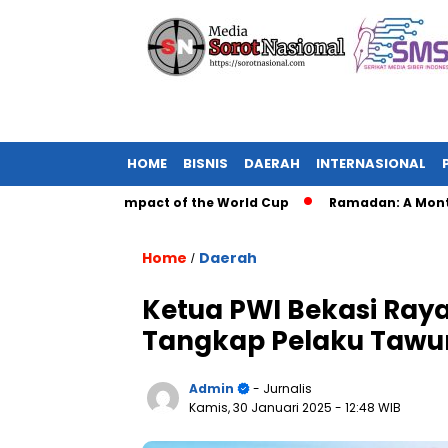
HOME
BISNIS
DAERAH
INTERNASIONAL
The Global Impact of the World Cup
Ramadan: A Month of Spir
Home
Daerah
/
Ketua PWI Bekasi Raya
Tangkap Pelaku Tawu
Admin
- Jurnalis
Kamis, 30 Januari 2025
- 12:48 WIB