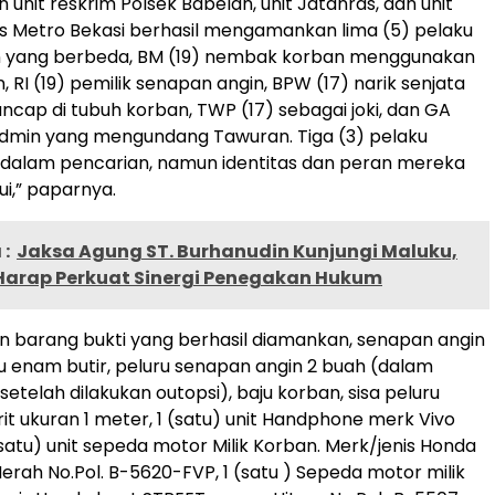
unit reskrim Polsek Babelan, unit Jatanras, dan unit
s Metro Bekasi berhasil mengamankan lima (5) pelaku
 yang berbeda, BM (19) nembak korban menggunakan
 RI (19) pemilik senapan angin, BPW (17) narik senjata
ncap di tubuh korban, TWP (17) sebagai joki, dan GA
admin yang mengundang Tawuran. Tiga (3) pelaku
 dalam pencarian, namun identitas dan peran mereka
ui,” paparnya.
:
Jaksa Agung ST. Burhanudin Kunjungi Maluku,
Harap Perkuat Sinergi Penegakan Hukum
 barang bukti yang berhasil diamankan, senapan angin
u enam butir, peluru senapan angin 2 buah (dalam
etelah dilakukan outopsi), baju korban, sisa peluru
rit ukuran 1 meter, 1 (satu) unit Handphone merk Vivo
(satu) unit sepeda motor Milik Korban. Merk/jenis Honda
erah No.Pol. B-5620-FVP, 1 (satu ) Sepeda motor milik