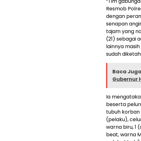
“Tim gabungan 
Resmob Polre
dengan peran
senapan angin,
tajam yang na
(21) sebagai 
lainnya masih
sudah diketah
Baca Juga 
Gubernur 
Ia mengatakan
beserta pelur
tubuh korban s
(pelaku), celu
warna biru, 1 
beat, warna M