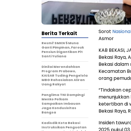
Sorot
Nasiona
Berita Terkait
Asmor
Resmi! SMKN 5 Muna
Ganti Pimpinan, Farouk
KAB BEKASI, J
Pensiun Digantikan Plt
Santi Yuliana
Bekasi Raya, 
Bekasi dalam 
Dinilai Merendahkan
Kecamatan Ba
Program Prabowo,
KAISAR Tuding Pengelola
orang pemuda
MBG Rahasiakan Aliran
Uang Rakyat
“Tindakan cepa
Panglima TNI Dampingi
menunjukkan
Menko Polkam
ketertiban di
Sampaikan Imbauan
Jaga Kondusivitas
Bekasi Raya, 
Bangsa
Insiden tawur
Kadisdik Kota Bekasi
Instruksikan Penguatan
2025 pukul 03