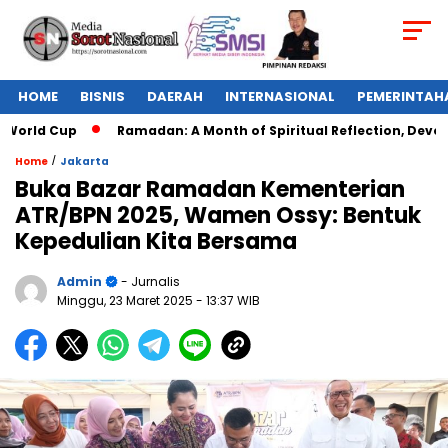
HOME
BISNIS
DAERAH
INTERNASIONAL
PEMERINTAH
World Cup
Ramadan: A Month of Spiritual Reflection, Devotio
/
Home
Jakarta
Buka Bazar Ramadan Kementerian
ATR/BPN 2025, Wamen Ossy: Bentuk
Kepedulian Kita Bersama
Admin
- Jurnalis
Minggu, 23 Maret 2025
- 13:37 WIB