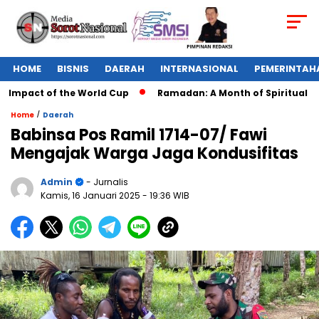
HOME
BISNIS
DAERAH
INTERNASIONAL
PEMERINTAH
Impact of the World Cup
Ramadan: A Month of Spiritual Refl
/
Home
Daerah
Babinsa Pos Ramil 1714-07/ Fawi
Mengajak Warga Jaga Kondusifitas
Admin
- Jurnalis
Kamis, 16 Januari 2025
- 19:36 WIB